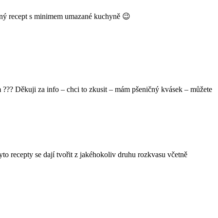
acný recept s minimem umazané kuchyně 😉
??? Děkuji za info – chci to zkusit – mám pšeničný kvásek – můžete
o recepty se dají tvořit z jakéhokoliv druhu rozkvasu včetně