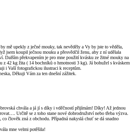
o by mě upekly z ječné mouky, tak nevěděly a Vy by jste to věděla,
když jsem koupil ječnou mouku a přesvědčil ženu, aby z ní udělala
enství. Dalším překvapením je pro mne použití kvásku ze žitné mouky na
u z 42 kg žita ( 14 bochníků o hmotnosti 3 kg). Já bohužel s kváskem
i i Vaší fotografickou ilustraci k receptům.
dneska, Děkuji Vám za ten dnešní zážitek.
rovská chvála a já jí s díky i vděčností přijímám! Díky! Až jednou
rovat…. Určitě se z toho stane nové dobrodružství nebo třeba výzva.
 ty, co člověk zná z obchodu. Případná nakyslá chuť se dá snadno
vála mne velmi potěšila!