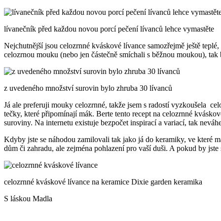
lívanečník před každou novou porcí pečení lívanců lehce vymastěte
Nejchutnější jsou celozrnné kváskové lívance samozřejmě ještě teplé, 
celozrnou mouku (nebo jen částečně smíchali s běžnou moukou), tak b
z uvedeného množství surovin bylo zhruba 30 lívanců
Já ale preferuji mouky celozrnné, takže jsem s radostí vyzkoušela ce
tečky, které připomínají mák. Berte tento recept na celozrnné kváskové
suroviny. Na internetu existuje bezpočet inspirací a variací, tak neváh
Kdyby jste se náhodou zamilovali tak jako já do keramiky, ve kter
dům či zahradu, ale zejména pohlazení pro vaší duši. A pokud by jste 
celozrnné kváskové lívance na keramice Dixie garden keramika
S láskou Madla