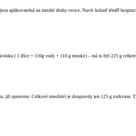
 jsou aplikovatelná na mnohé druhy ovoce. Navíc krásně téměř bezpr
ásku ( 1 lžíce + 110g vody + 110 g mouky) – má to být 225 g celkem 
u, již opraveno. Celkové množství je doopravdy jen 125 g rozkvasu. Tyt