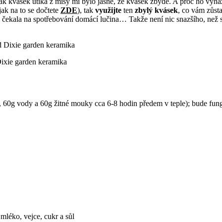
ak kvásek utíká z mísy mi bylo jasné, že kvásek zbyde. A proč ho vyhaz
jak na to se dočtete
ZDE
), tak
využijte
ten
zbylý kvásek
, co vám zůsta
 čekala na spotřebování domácí lučina… Takže není nic snazšího, než s
Dixie garden keramika
, 60g vody a 60g žitné mouky cca 6-8 hodin předem v teple); bude fung