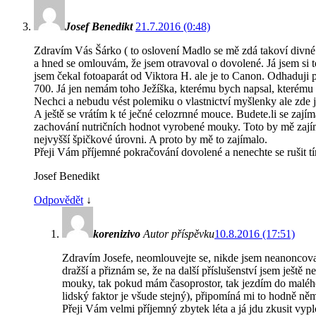
Josef Benedikt
21.7.2016 (0:48)
Zdravím Vás Šárko ( to oslovení Madlo se mě zdá takoví divné a
a hned se omlouvám, že jsem otravoval o dovolené. Já jsem si to
jsem čekal fotoaparát od Viktora H. ale je to Canon. Odhaduji
700. Já jen nemám toho Ježíška, kterému bych napsal, kterému n
Nechci a nebudu vést polemiku o vlastnictví myšlenky ale zde j
A ještě se vrátím k té ječné celozrnné mouce. Budete.li se zajíma
zachování nutričních hodnot vyrobené mouky. Toto by mě zajím
nejvyšší špičkové úrovni. A proto by mě to zajímalo.
Přeji Vám příjemné pokračování dovolené a nenechte se rušit 
Josef Benedikt
Odpovědět
↓
korenizivo
Autor příspěvku
10.8.2016 (17:51)
Zdravím Josefe, neomlouvejte se, nikde jsem neanoncoval
dražší a přiznám se, že na další příslušenství jsem ješt
mouky, tak pokud mám časoprostor, tak jezdím do maléh
lidský faktor je všude stejný), připomíná mi to hodně ně
Přeji Vám velmi příjemný zbytek léta a já jdu zkusit vyp