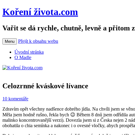
Koření života.com
Vařit se dá rychle, chutně, levně a přitom 
Přejít k obsahu webu
Menu
Úvodní stránka
O Madle
Celozrnné kváskové lívance
10 komentáře
Zdravím opět všechny nadšence dobrého jídla. Na chvíli jsem se věn
Měla jsem hodně rušno, řekla bych 😉 Během 8 dnů jsem odřídila autem
malinko koncentrovanější verzi). Dovezla jsem si z Česka nejen 2 ná
obohatila o chia semínka a nakonec i o ovesné vločky, abych prospěl