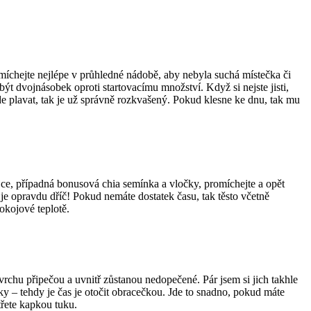
míchejte nejlépe v průhledné nádobě, aby nebyla suchá místečka či
 být dvojnásobek oproti startovacímu množství. Když si nejste jisti,
e plavat, tak je už správně rozkvašený. Pokud klesne ke dnu, tak mu
ejce, případná bonusová chia semínka a vločky, promíchejte a opět
je opravdu dříč! Pokud nemáte dostatek času, tak těsto včetně
okojové teplotě.
vrchu připečou a uvnitř zůstanou nedopečené. Pár jsem si jich takhle
ky – tehdy je čas je otočit obracečkou. Jde to snadno, pokud máte
třete kapkou tuku.