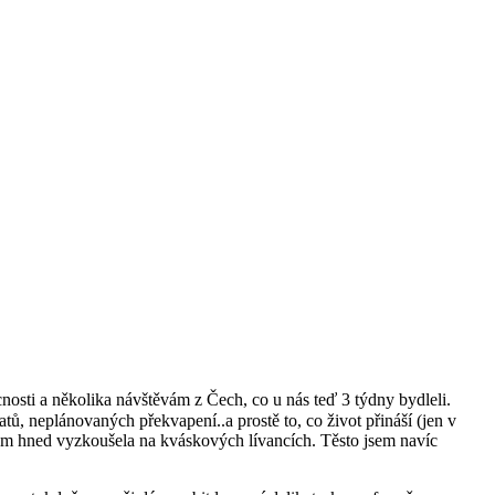
sti a několika návštěvám z Čech, co u nás teď 3 týdny bydleli.
ů, neplánovaných překvapení..a prostě to, co život přináší (jen v
sem hned vyzkoušela na kváskových lívancích. Těsto jsem navíc