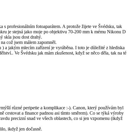
ka s profesionálním fotoaparátem. A protože žijete ve Švédsku, tak
o makru je stejná jako moje po objektivu 70-200 mm k mému Nikonu D
ý skla jsou dost drahý.
onu na což jsem málem zapomněl.
u ) a jakým mlecím zařízení je vyráběna. I toto je důležité z hlediska
lství.. Ve Švédsku jak mám zkušenost, když se něco děla, tak na té
mýšlí různé peripetie a komplikace :-). Canon, který používám byl
zimě cestovat a finance padnou asi tímto směrem). Co se týká výroby
vdu precizní snad ve všech oblastech, co si jen vzpomenu (ikdyž
ilo, ikdyž jen dočasně.