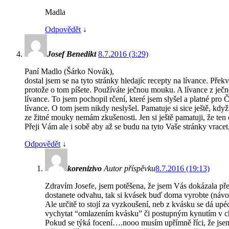
Madla
Odpovědět
↓
Josef Benedikt
8.7.2016 (3:29)
Paní Madlo (Šárko Novák),
dostal jsem se na tyto stránky hledajíc recepty na lívance. Pře
protože o tom píšete. Používáte ječnou mouku. A lívance z ječné
lívance. To jsem pochopil rčení, které jsem slyšel a platné pro
lívance. O tom jsem nikdy neslyšel. Pamatuje si sice ještě, k
ze žitné mouky nemám zkušenosti. Jen si ještě pamatuji, že ten 
Přeji Vám ale i sobě aby až se budu na tyto Vaše stránky vrace
Odpovědět
↓
korenizivo
Autor příspěvku
8.7.2016 (19:13)
Zdravím Josefe, jsem potěšena, že jsem Vás dokázala pře
dostanete odvahu, tak si kvásek buď doma vyrobte (návod
Ale určitě to stojí za vyzkoušení, neb z kvásku se dá upé
vychytat “omlazením kvásku” či postupným kynutím v chl
Pokud se týká focení….nooo musím upřímně říci, že jsem 