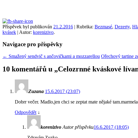
Příspěvek byl publikován
21.2.2016
| Rubrika:
Bezmasé
,
Dezerty
,
Hla
kvásek
| Autor:
korenizivo
.
Navigace pro příspěvky
←
Smažený sendvič s ančovičkami a mozzarellou
Ořechový tartine 
10 komentářů u „
Celozrnné kváskové líva
Zuzana
15.6.2017 (23:07)
Dobrr večer. Madlo,jen chci se zeptat mate nějaké tam.marmel
Odpovědět
↓
korenizivo
Autor příspěvku
16.6.2017 (18:05)
Zdravím Zuzko,