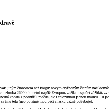
zdravě
ovala jiným činnostem než blogu: novým čtyřnohým členům naší domácno
 zhruba 2600 kilometrů napříč Evropou, zažila nespočet zážitků, zvrat
dherná koťata z podhůří Praděda, ale i celozrnnou ječnou mouku. Tu j
a svému tělu (neb po zimě mou péči a lásku vážně potřebuje).