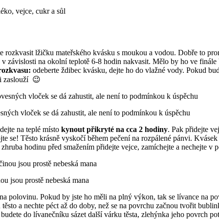
ko, vejce, cukr a sůl
te rozkvasit lžičku mateřského kvásku s moukou a vodou. Dobře to pro
 v závislosti na okolní teplotě 6-8 hodin nakvasit. Mělo by ho ve finále
i rozkvasu:
odeberte ždibec kvásku, dejte ho do vlažné vody. Pokud bud
ti zaslouží 😉
esných vloček se dá zahustit, ale není to podmínkou k úspěchu
dejte na teplé místo
kynout přikryté na cca 2 hodiny
. Pak přidejte v
ojte se! Těsto krásně vyskočí během pečení na rozpálené pánvi. Kvásek 
 zhruba hodinu před smažením přidejte vejce, zamíchejte a nechejte v p
ou jsou prostě nebeská mana
na polovinu. Pokud by jste ho měli na plný výkon, tak se lívance na po
těsto a nechte péct až do doby, než se na povrchu začnou tvořit bublin
udete do lívanečníku sázet další várku těsta, zlehýnka jeho povrch po