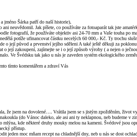
 jméno Šárka patří do naší historie),
 ani neuvědomil. Jak píšete, co používáte za fotoaparát tak jste amatér
 podle fotografií, že používáte objektiv asi 24-70 mm a Vaše touha p
edělá potíže ufinancovat částku necelých 60 000,- Kč. Ty trochu slušn
de o její původ a prvenství jejího sděleni A také ještě děkuji za pokl
t o její zakoupení, zajímejte se i o její způsob výroby ( a nejen o ječno
alo. Ve Švédsku tak jako u nás je zaveden systém ekologického zemědě
tímto tímto komentářem a zdraví Vás
a, že jsem na dovolené…. Vrátila jsem se s jistým zpožděním, život vy
ě nenakoukla (do Vánoc daleko, ale asi ani ty neklapnou, neb budeme v 
o mlýna, kde některé druhy mouky melou na kameni. Švédové jsou opra
mecký přístup.
lodit jeden moc mňam recept na chladnější dny, neb u nás se dost ochlad