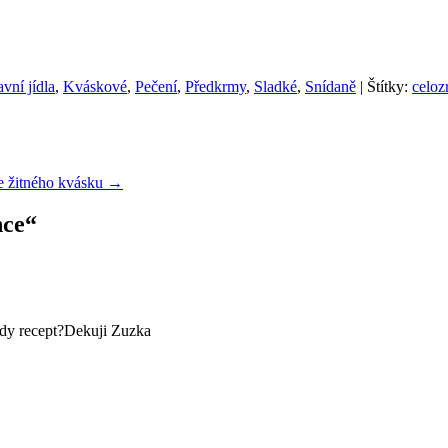
vní jídla
,
Kváskové
,
Pečení
,
Předkrmy
,
Sladké
,
Snídaně
| Štítky:
celoz
ze žitného kvásku
→
nce
“
ady recept?Dekuji Zuzka