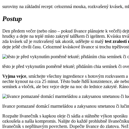
suroviny na základní recept: celozrnná mouka, rozkvašený kvásek, mlé
Postup
Den předem večer (nebo ráno – pokud lívance plánujete k večeři) dej
hrudky a dejte na teplé místo zakryté talířkem či igelitem. Kvásku trvá
zda kvásek už je rozkvašený tak akorát, udělejte si malý
test zralost
dejte ještě chvíli času. Celozrnné kváskové lívance si trochu trpělivos
těsto je před vykynutím poměrně tekuté; přidáním chia semínek či ov
Vyjma vejce
, smíchejte všechny ingredience s hotovým rozkvasem a 
nechte kynout na cca 25 minut. Těsto bude řidší konzistence, ale neb
semínek a vloček, ale bez vejce dejte na noc do lednice zakryté. Ráno
lívance pomazané domácí marmeládou a zakysanou smetanou či lučin
Rozpalte lívanečník s kapkou oleje či sádla a stáhněte výkon sporáku 
ozkoušela a našla kompromis. Nalijte do každé prohlubně lívanečníku 
lívanečník s nepřilnavým povrchem. Dopečte lívance do zlatova. Než b