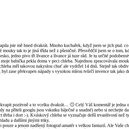
kvapila jste mě hned dvakrát. Mnoho kuchařek, když jsem se jich ptal. c
 mouky tak to je jiná třída než z pšeničné. Přesvědčil jsem se o tom, 
 Česko, jedno pivo tři lívance a lívance já tuze rád. Je tu určité podob
dyž moje babička pekla doma v peci chleba. Najednou zpracovávala mouk
chleba měl takovou nakyslou chuť ale vydržel 14 dnů. Stejně tak obdivuj
t, byl zase překvapen nápady s vysokou mírou tvůrčí invence tak jako 
kvapit pozitvně a to vcelku dvakrát… 🙂 Celý Váš komentář je jedna ob
y na přiteli googlu jsou vskutku báječné a snadné) nebo si nechejte da
ct třeba i dort :-). Kváskový chleba se vyznačuje delší trvanlivostí než
adu a dalšími jinými triky.
pouze a jenom nadšený fotograf-amatér s velkou fantazií. Ale Vaše ch