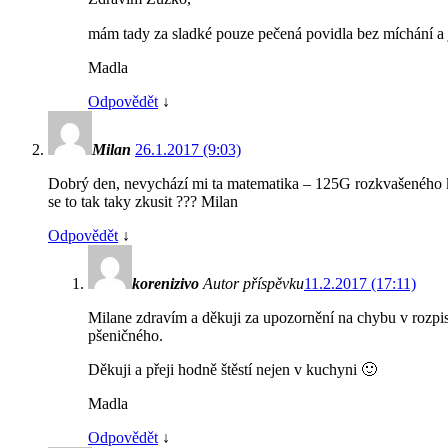
mám tady za sladké pouze pečená povidla bez míchání a
Madla
Odpovědět
↓
Milan
26.1.2017 (9:03)
Dobrý den, nevychází mi ta matematika – 125G rozkvašeného kv
se to tak taky zkusit ??? Milan
Odpovědět
↓
korenizivo
Autor příspěvku
11.2.2017 (17:11)
Milane zdravím a děkuji za upozornění na chybu v rozpis
pšeničného.
Děkuji a přeji hodně štěstí nejen v kuchyni 🙂
Madla
Odpovědět
↓