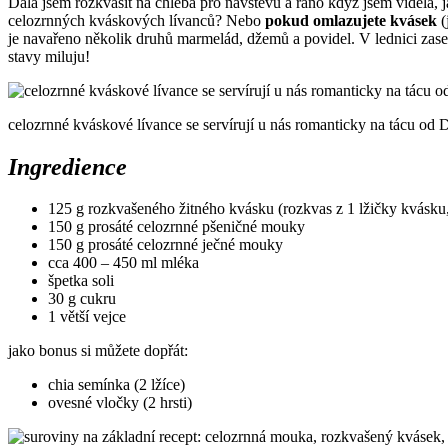
Dala jsem rozkvasit na chleba pro návštěvu a ráno když jsem viděla, j
celozrnných kváskových lívanců? Nebo
pokud omlazujete kvásek
(
je navařeno několik druhů marmelád, džemů a povidel. V lednici zase
stavy miluju!
celozrnné kváskové lívance se servírují u nás romanticky na tácu od 
Ingredience
125 g rozkvašeného žitného kvásku (rozkvas z 1 lžičky kvásku
150 g prosáté celozrnné pšeničné mouky
150 g prosáté celozrnné ječné mouky
cca 400 – 450 ml mléka
špetka soli
30 g cukru
1 větší vejce
jako bonus si můžete dopřát:
chia semínka (2 lžíce)
ovesné vločky (2 hrsti)