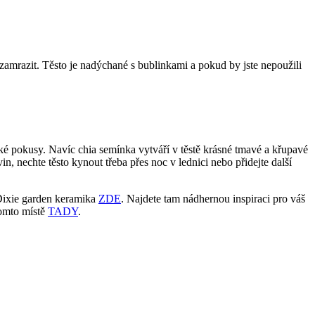
i zamrazit. Těsto je nadýchané s bublinkami a pokud by jste nepoužili
ské pokusy. Navíc chia semínka vytváří v těstě krásné tmavé a křupavé
n, nechte těsto kynout třeba přes noc v lednici nebo přidejte další
Dixie garden keramika
ZDE
. Najdete tam nádhernou inspiraci pro váš
tomto místě
TADY
.