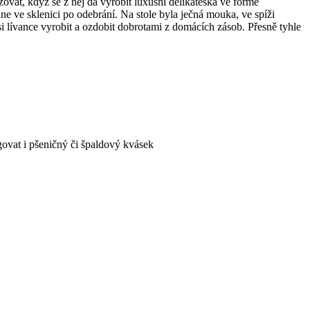
ovat, když se z něj dá vyrobit luxusní delikateska ve formě
ne ve sklenici po odebrání. Na stole byla ječná mouka, ve spíži
i lívance vyrobit a ozdobit dobrotami z domácích zásob. Přesně tyhle
ovat i pšeničný či špaldový kvásek