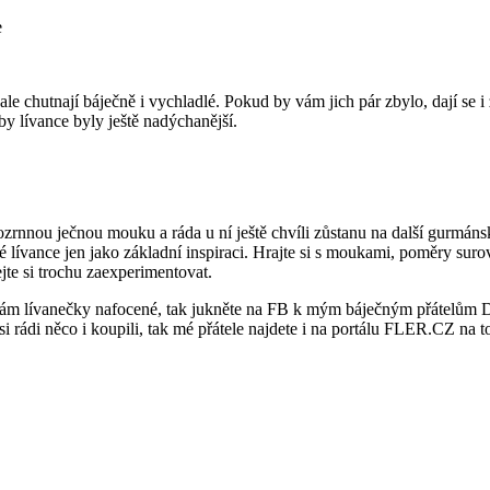
ale chutnají báječně i vychladlé. Pokud by vám jich pár zbylo, dají se 
y lívance byly ještě nadýchanější.
lozrnnou ječnou mouku a ráda u ní ještě chvíli zůstanu na další gurmán
 lívance jen jako základní inspiraci. Hrajte si s moukami, poměry surovi
ejte si trochu zaexperimentovat.
é mám lívanečky nafocené, tak jukněte na FB k mým báječným přátelům 
si rádi něco i koupili, tak mé přátele najdete i na portálu FLER.CZ na 