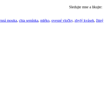
Sledujte mne a likujte:
rnná mouka
,
chia semínka
,
mléko
,
ovesné vločky
,
zbylý kvásek
,
žitný