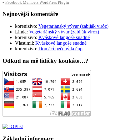
-
Facebook Members WordPress Plugin
Nejnovější komentáře
korenizivo
:
Vegetariánský vývar (zabiják viróz)
Linda
:
Vegetariánský vývar (zabiják viróz)
korenizivo
:
Kváskové langoše snadné
Vlastimil
:
Kváskové langoše snadné
korenizivo
:
Domácí pečený kečup
Odkud na mě lidičky koukáte…?
Základní informace