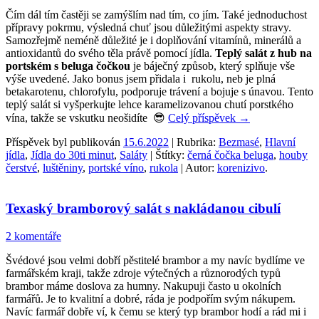
Čím dál tím častěji se zamýšlím nad tím, co jím. Také jednoduchost
přípravy pokrmu, výsledná chuť jsou důležitými aspekty stravy.
Samozřejmě neméně důležité je i doplňování vitamínů, minerálů a
antioxidantů do svého těla právě pomocí jídla.
Teplý salát z hub na
portském s beluga čočkou
je báječný způsob, který splňuje vše
výše uvedené. Jako bonus jsem přidala i rukolu, neb je plná
betakarotenu, chlorofylu, podporuje trávení a bojuje s únavou. Tento
teplý salát si vyšperkujte lehce karamelizovanou chutí porstkého
vína, takže se vskutku neošidíte 😎
Celý příspěvek
→
Příspěvek byl publikován
15.6.2022
| Rubrika:
Bezmasé
,
Hlavní
jídla
,
Jídla do 30ti minut
,
Saláty
| Štítky:
černá čočka beluga
,
houby
čerstvé
,
luštěniny
,
portské víno
,
rukola
| Autor:
korenizivo
.
Texaský bramborový salát s nakládanou cibulí
2 komentáře
Švédové jsou velmi dobří pěstitelé brambor a my navíc bydlíme ve
farmářském kraji, takže zdroje výtečných a různorodých typů
brambor máme doslova za humny. Nakupuji často u okolních
farmářů. Je to kvalitní a dobré, ráda je podpořím svým nákupem.
Navíc farmář dobře ví, k čemu se který typ brambor hodí a rád mi i