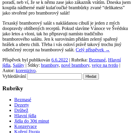
poradí, neb ví, že se k němu zase jako zákazník vrátím. Dneska jsem
koupila nádherné malé kulaťoučké brambůrky zvané “delikatess”
jako stvořené pro bramborový salát!
Texaský bramborový salát s nakládanou cibulí je jeden z mých
doopravdy oblíbených receptů. Pokud slavíme Vánoce ve Švédsku
jako letos a vloni, tak ho připravuji namísto tradičního
bramborového salátu. Jen k surovinám přidám zelený spařený
hrášek a uberu chili. Třeba i vás osloví právě takový trochu jiný
odlehčený recept na bramborový salát.
Celý příspěvek
→
Příspěvek byl publikován
6.6.2022
| Rubrika:
Bezmasé
,
Hlavní
jídla
,
Saláty
| Štítky:
brambory
,
nové brambory
,
vejce na tvrdo
|
Autor:
korenizivo
.
Vyhledávání
Rubriky
Bezmasé
Dezerty
Drůbež
Hlavní jídla
Jídla do 30ti minut
Konzervace
Koření života