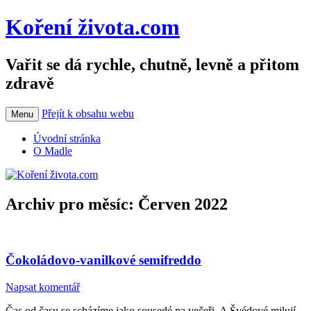
Koření života.com
Vařit se dá rychle, chutně, levně a přitom
zdravě
Přejít k obsahu webu
Menu
Úvodní stránka
O Madle
Archiv pro měsíc:
Červen 2022
Čokoládovo-vanilkové semifreddo
Napsat komentář
Čas od času se scházíme jako sousedé na večeři. A Švédové milují