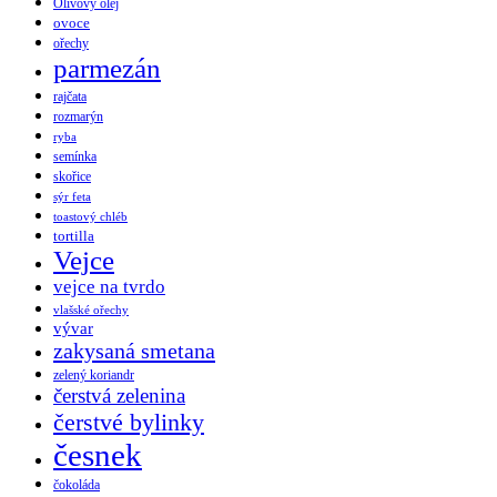
Olivový olej
ovoce
ořechy
parmezán
rajčata
rozmarýn
ryba
semínka
skořice
sýr feta
toastový chléb
tortilla
Vejce
vejce na tvrdo
vlašské ořechy
vývar
zakysaná smetana
zelený koriandr
čerstvá zelenina
čerstvé bylinky
česnek
čokoláda