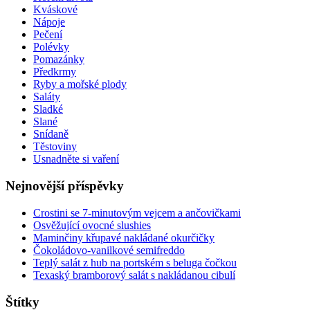
Kváskové
Nápoje
Pečení
Polévky
Pomazánky
Předkrmy
Ryby a mořské plody
Saláty
Sladké
Slané
Snídaně
Těstoviny
Usnadněte si vaření
Nejnovější příspěvky
Crostini se 7-minutovým vejcem a ančovičkami
Osvěžující ovocné slushies
Maminčiny křupavé nakládané okurčičky
Čokoládovo-vanilkové semifreddo
Teplý salát z hub na portském s beluga čočkou
Texaský bramborový salát s nakládanou cibulí
Štítky