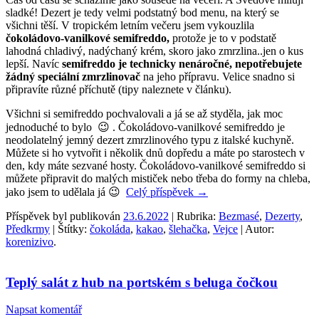
sladké! Dezert je tedy velmi podstatný bod menu, na který se
všichni těší. V tropickém letním večeru jsem vykouzlila
čokoládovo-vanilkové semifreddo,
protože je to v podstatě
lahodná chladivý, nadýchaný krém, skoro jako zmrzlina..jen o kus
lepší. Navíc
semifreddo je technicky nenáročné, nepotřebujete
žádný speciální zmrzlinovač
na jeho přípravu. Velice snadno si
připravíte různé příchutě (tipy naleznete v článku).
Všichni si semifreddo pochvalovali a já se až styděla, jak moc
jednoduché to bylo 😉 . Čokoládovo-vanilkové semifreddo je
neodolatelný jemný dezert zmrzlinového typu z italské kuchyně.
Můžete si ho vytvořit i několik dnů dopředu a máte po starostech v
den, kdy máte sezvané hosty. Čokoládovo-vanilkové semifreddo si
můžete připravit do malých mističek nebo třeba do formy na chleba,
jako jsem to udělala já 😉
Celý příspěvek
→
Příspěvek byl publikován
23.6.2022
| Rubrika:
Bezmasé
,
Dezerty
,
Předkrmy
| Štítky:
čokoláda
,
kakao
,
šlehačka
,
Vejce
| Autor:
korenizivo
.
Teplý salát z hub na portském s beluga čočkou
Napsat komentář