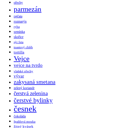
ořechy
parmezán
rajčata
rozmarýn
ryba
semínka
skořice
sýr feta
toastový chléb
tortilla
Vejce
vejce na tvrdo
vlašské ořechy
vývar
zakysaná smetana
zelený koriandr
čerstvá zelenina
čerstvé bylinky
česnek
čokoláda
špaldová mouka
žitný kvásek