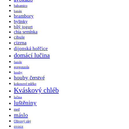
balsamico
banán
brambory
bylinky
bílý jogurt
chia semínka
cibule
cizrna
dijonská hořčice
domácí lučina
fazole
gorgonzola
houby
houby čerstvé
kokosové mléko
Kváskový chléb
lučina
luštěniny
med
máslo
Olivový olej
ovoce