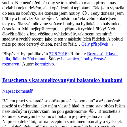
sucho. Nicméně před pár dny se to změnilo a matka příroda nás
obdařila nejen deštěm, ale i opět letními teplotami. Tak jsem vyrazila
do lesa na borůvky, ale donesla jsem houby 😉 . Tedy donesla jsem
hříbky a borůvky žádné 😀 . Namísto borůvkového koláče jsem
tedy uvařila své milované voňavé houby na bylinkách s balsamico a
česnekem. Můj nejlepší recept, jak připravit rychle hříbky! Neb
člověk přijde z lesa většinou vyhladovělý, tak ocení nesmírně
snadný a rychlý recept, jako je ten v následujících řádcích. A pokud
máte po ruce čerstvý chleba, není co řešit…
Celý příspěvek
→
Příspěvek byl publikován
27.8.2016
| Rubrika:
Bezmasé
,
Hlavní
jídla
,
Jídla do 30ti minut
| Štítky:
balsamico
,
houby čerstvé
,
rozmarýn
| Autor:
korenizivo
.
Bruschetta s karamelizovanými balsamico houbami
Napsat komentář
Během prací v zahradě se občas prostě “zapomenu” a až poměrně
pozdě si uvědomím, jaký mám vlastně hlad. A tento stav občas řeším
neskutečnými rychlovkami na poli gastronomie 😛 . Bruschetta s
karamelizovanými balsamico houbami je právě jedna z nich!
Naprosto delikátní, fofrná receptura s minimem námahy a výsledek
vás totálně překvapí! Textura karamelizovaných hub, sametově