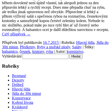
během dovolené není úplně vlastní, tak alespoň jednou za den
připravím lehký a rychlý recept. Dnes mne přepadla chuť na rybu,
ale trošku jinak upravenou než obvykle. Připravíme si lehký a
přitom výživný salát s upečenou rybou na rozmarýnu, česnekovými
krutonky a samozřejmě kupou čerstvé zeleniny kolem. Nebude to
nic složitého, pokud máte po ruce rybí filet ať už čerstvý nebo
rozmražený. A balsamico ocet je další důležitou surovinou v receptu.
Celý příspěvek
→
Příspěvek byl publikován
16.7.2015
| Rubrika:
Hlavní jídla
,
Jídla do
30ti minut
,
Předkrmy
,
Ryby a mořské plody
,
Saláty
| Štítky:
balsamico
,
česnek
,
krutony
,
ryba
| Autor:
korenizivo
.
Vyhledávání
Rubriky
Bezmasé
Dezerty
Drůbež
Hlavní jídla
Jídla do 30ti minut
Konzervace
Koření života
Kváskové