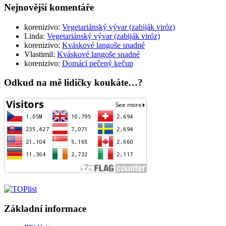
Nejnovější komentáře
korenizivo
:
Vegetariánský vývar (zabiják viróz)
Linda
:
Vegetariánský vývar (zabiják viróz)
korenizivo
:
Kváskové langoše snadné
Vlastimil
:
Kváskové langoše snadné
korenizivo
:
Domácí pečený kečup
Odkud na mě lidičky koukáte…?
Základní informace