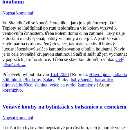
houbami
Napsat komentář
Ve Skandinávii se konečně oteplilo a jaro je v plném rozpuku!
Teploty se líně šplhají po rtuti teploměru a vše kolem vyzývá k
venkovním činnostem, třeba kolem domu či na zahradě. Taky už je
k dostání mladý špenát, nabitý vitamíny a energií. A jestliže vám
zbylo pár na tvrdo uvařených vajec, tak máte za chvíli hotový
luxusní špenátový salát s karamelizovanou cibulí a houbami. Navíc
je to celé ovoněné křupavou slaninou! Stačí si salát už jen vychutnat
v paprscích jarního slunce. Třeba se sklenkou dobrého vínka.
Celý
příspěvek
→
Příspěvek byl publikován
16.4.2020
| Rubrika:
Hlavní jídla
,
Jídla do
30ti minut
,
Předkrmy
,
Saláty
| Štítky:
baby špenát
,
balsamico
,
dijonská hořčice
,
slanina
,
vejce na tvrdo
,
žampiony
| Autor:
korenizivo
.
Voňavé houby na bylinkách s balsamico a česnekem
Napsat komentář
Letošní léto bylo velmi nepříznivé pro růst hub, neb je hodně velké