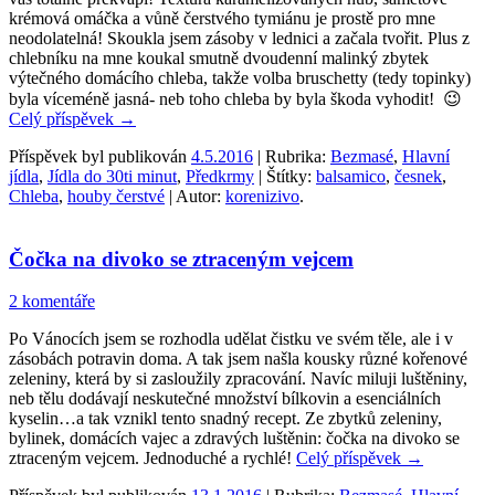
krémová omáčka a vůně čerstvého tymiánu je prostě pro mne
neodolatelná! Skoukla jsem zásoby v lednici a začala tvořit. Plus z
chlebníku na mne koukal smutně dvoudenní malinký zbytek
výtečného domácího chleba, takže volba bruschetty (tedy topinky)
byla víceméně jasná- neb toho chleba by byla škoda vyhodit! 😉
Celý příspěvek
→
Příspěvek byl publikován
4.5.2016
| Rubrika:
Bezmasé
,
Hlavní
jídla
,
Jídla do 30ti minut
,
Předkrmy
| Štítky:
balsamico
,
česnek
,
Chleba
,
houby čerstvé
| Autor:
korenizivo
.
Čočka na divoko se ztraceným vejcem
2 komentáře
Po Vánocích jsem se rozhodla udělat čistku ve svém těle, ale i v
zásobách potravin doma. A tak jsem našla kousky různé kořenové
zeleniny, která by si zasloužily zpracování. Navíc miluji luštěniny,
neb tělu dodávají neskutečné množství bílkovin a esenciálních
kyselin…a tak vznikl tento snadný recept. Ze zbytků zeleniny,
bylinek, domácích vajec a zdravých luštěnin: čočka na divoko se
ztraceným vejcem. Jednoduché a rychlé!
Celý příspěvek
→