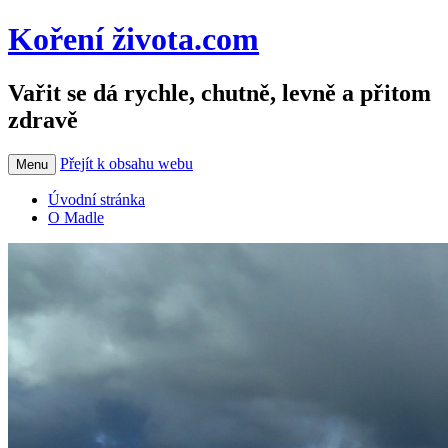
Koření života.com
Vařit se dá rychle, chutně, levně a přitom
zdravě
Přejít k obsahu webu
Menu
Úvodní stránka
O Madle