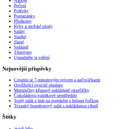
Nápoje
Pečení
Polévky
Pomazánky
Předkrmy
Ryby a mořské plody
Saláty
Sladké
Slané
Snídaně
Těstoviny
Usnadněte si vaření
Nejnovější příspěvky
Crostini se 7-minutovým vejcem a ančovičkami
Osvěžující ovocné slushies
Maminčiny křupavé nakládané okurčičky
Čokoládovo-vanilkové semifreddo
Teplý salát z hub na portském s beluga čočkou
Texaský bramborový salát s nakládanou cibulí
Štítky
avokádo