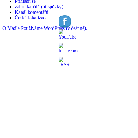
Přihlásit se
Zdroj kanálů (příspěvky)
Kanál komentářů
Česká lokalizace
O Madle
Používáme WordPress (v češtině).