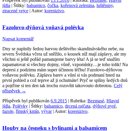
Příspěvek byl publikován
13.1.2016
| Rubrika:
Bezmasé
,
Hlavní
jídla
| Štítky:
balsamico
,
čočka
,
kořenová zelenina
,
luštěniny
,
ztracené vejce
| Autor:
korenizivo
.
Fazolovo-dýňová voňavá polévka
Napsat komentář
Dny se naplnily šedou barvou deštivého skandinávského nebe, na
severu Švédska včera už sněžilo, o kousek níž mají záplavy, ale my
všichni si ještě pořád pamatujeme barvy léta! A já se teď snažím
zapamatovat si všechny dojmy, vůně, vzpomínky…je toho tolik! Na
depresi z podzimu mám super účinnou léčbu! Fazolovo-dýňovou
voňavou polévku. Záplava barev a vůní si vás podmaní hned na
první pohled a což teprve až ji ochutnáte! Pryč se splíny šedých dnů
a pojďme si ten den tak trochu rozsvítit takovouto dobrotou.
Celý
příspěvek
→
Příspěvek byl publikován
6.9.2015
| Rubrika:
Bezmasé
,
Hlavní
jídla
,
Polévky
| Štítky:
balsamico
,
drcená rajčata
,
dýňové pyré
,
fazole
,
římský kmín
,
vývar
| Autor:
korenizivo
.
Houby na česneku s bylinami a balsamicem