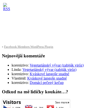
-
Facebook Members WordPress Plugin
Nejnovější komentáře
korenizivo
:
Vegetariánský vývar (zabiják viróz)
Linda
:
Vegetariánský vývar (zabiják viróz)
korenizivo
:
Kváskové langoše snadné
Vlastimil
:
Kváskové langoše snadné
korenizivo
:
Domácí pečený kečup
Odkud na mě lidičky koukáte…?