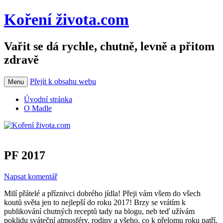
Koření života.com
Vařit se dá rychle, chutně, levně a přitom
zdravě
Přejít k obsahu webu
Menu
Úvodní stránka
O Madle
PF 2017
Napsat komentář
Milí přátelé a příznivci dobrého jídla! Přeji vám všem do všech
koutů světa jen to nejlepší do roku 2017! Brzy se vrátím k
publikování chutných receptů tady na blogu, neb teď užívám
poklidu sváteční atmosféry, rodiny a všeho, co k přelomu roku patří.