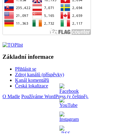
Základní informace
Přihlásit se
Zdroj kanálů (příspěvky)
Kanál komentářů
Česká lokalizace
O Madle
Používáme WordPress (v češtině).