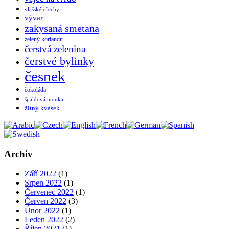
vlašské ořechy
vývar
zakysaná smetana
zelený koriandr
čerstvá zelenina
čerstvé bylinky
česnek
čokoláda
špaldová mouka
žitný kvásek
Archiv
Září 2022
(1)
Srpen 2022
(1)
Červenec 2022
(1)
Červen 2022
(3)
Únor 2022
(1)
Leden 2022
(2)
Říjen 2021
(1)