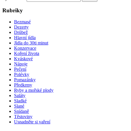
Rubriky
Bezmasé
Dezerty
Drůbež
Hlavní jídla
Jídla do 30ti minut
Konzervace
Koření života
Kváskové
Nápoje
Pečení
Polévky
Pomazánky
Předkrmy
Ryby a mořské plody
Saláty
Sladké
Slané
Snídaně
Těstoviny
Usnadněte si vaření