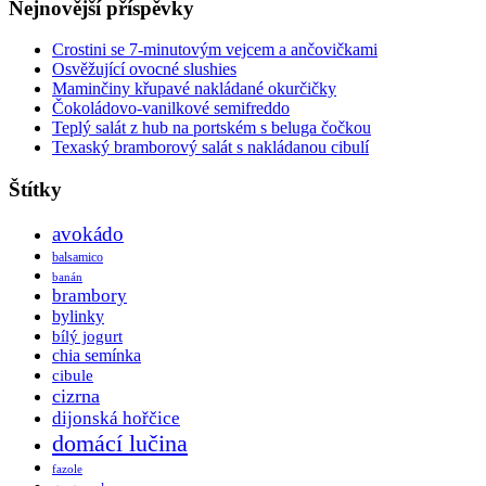
Nejnovější příspěvky
Crostini se 7-minutovým vejcem a ančovičkami
Osvěžující ovocné slushies
Maminčiny křupavé nakládané okurčičky
Čokoládovo-vanilkové semifreddo
Teplý salát z hub na portském s beluga čočkou
Texaský bramborový salát s nakládanou cibulí
Štítky
avokádo
balsamico
banán
brambory
bylinky
bílý jogurt
chia semínka
cibule
cizrna
dijonská hořčice
domácí lučina
fazole