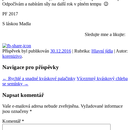
Odpočívám a nabírám síly na další rok v plném tempu 😉
PF 2017
S láskou Madla
Sledujte mne a likujte:
Příspěvek byl publikován
30.12.2016
| Rubrika:
Hlavní jídla
| Autor:
korenizivo
.
Navigace pro příspěvky
←
Rychlé a snadné kváskové palačinky
Vícezrnný kváskový chleba
se semínky
→
Napsat komentář
Vaše e-mailová adresa nebude zveřejněna.
Vyžadované informace
jsou označeny
*
Komentář
*