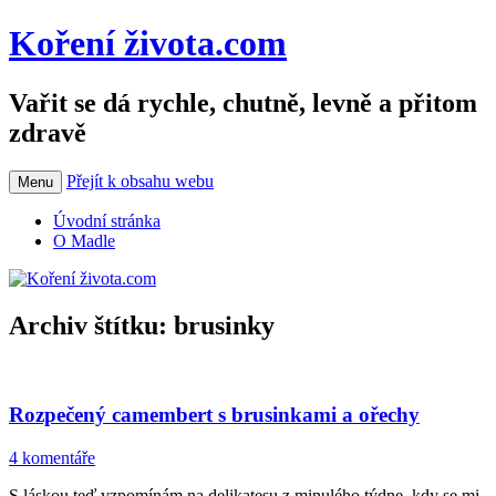
Koření života.com
Vařit se dá rychle, chutně, levně a přitom
zdravě
Přejít k obsahu webu
Menu
Úvodní stránka
O Madle
Archiv štítku:
brusinky
Rozpečený camembert s brusinkami a ořechy
4 komentáře
S láskou teď vzpomínám na delikatesu z minulého týdne, kdy se mi