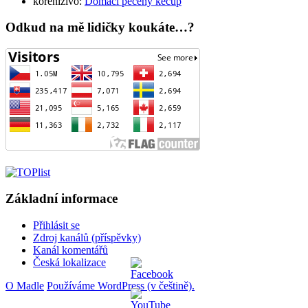
korenizivo
:
Domácí pečený kečup
Odkud na mě lidičky koukáte…?
Základní informace
Přihlásit se
Zdroj kanálů (příspěvky)
Kanál komentářů
Česká lokalizace
O Madle
Používáme WordPress (v češtině).