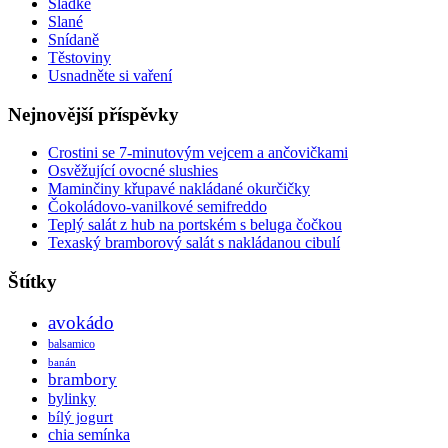
Sladké
Slané
Snídaně
Těstoviny
Usnadněte si vaření
Nejnovější příspěvky
Crostini se 7-minutovým vejcem a ančovičkami
Osvěžující ovocné slushies
Maminčiny křupavé nakládané okurčičky
Čokoládovo-vanilkové semifreddo
Teplý salát z hub na portském s beluga čočkou
Texaský bramborový salát s nakládanou cibulí
Štítky
avokádo
balsamico
banán
brambory
bylinky
bílý jogurt
chia semínka