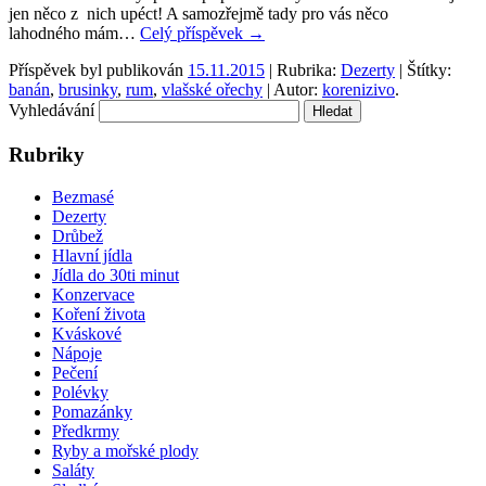
jen něco z nich upéct! A samozřejmě tady pro vás něco
lahodného mám…
Celý příspěvek
→
Příspěvek byl publikován
15.11.2015
| Rubrika:
Dezerty
| Štítky:
banán
,
brusinky
,
rum
,
vlašské ořechy
| Autor:
korenizivo
.
Vyhledávání
Rubriky
Bezmasé
Dezerty
Drůbež
Hlavní jídla
Jídla do 30ti minut
Konzervace
Koření života
Kváskové
Nápoje
Pečení
Polévky
Pomazánky
Předkrmy
Ryby a mořské plody
Saláty