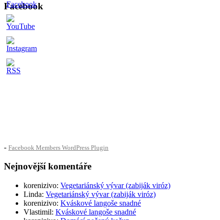
Facebook
-
Facebook Members WordPress Plugin
Nejnovější komentáře
korenizivo
:
Vegetariánský vývar (zabiják viróz)
Linda
:
Vegetariánský vývar (zabiják viróz)
korenizivo
:
Kváskové langoše snadné
Vlastimil
:
Kváskové langoše snadné