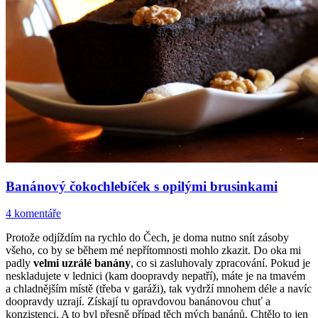
Banánový čokochlebíček s opilými brusinkami
4 komentáře
Protože odjíždím na rychlo do Čech, je doma nutno snít zásoby
všeho, co by se během mé nepřítomnosti mohlo zkazit. Do oka mi
padly
velmi uzrálé banány
, co si zasluhovaly zpracování. Pokud je
neskladujete v lednici (kam doopravdy nepatří), máte je na tmavém
a chladnějším místě (třeba v garáži), tak vydrží mnohem déle a navíc
doopravdy uzrají. Získají tu opravdovou banánovou chuť a
konzistenci. A to byl přesně případ těch mých banánů. Chtělo to jen