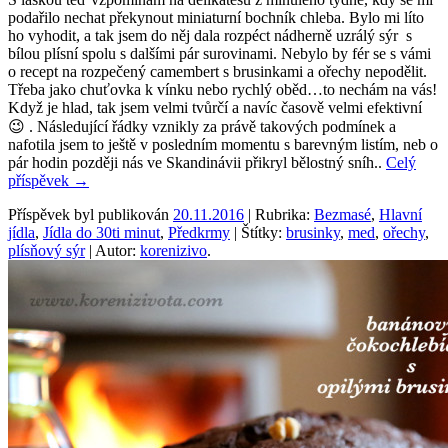
podařilo nechat překynout miniaturní bochník chleba. Bylo mi líto
ho vyhodit, a tak jsem do něj dala rozpéct nádherně uzrálý sýr s
bílou plísní spolu s dalšími pár surovinami. Nebylo by fér se s vámi
o recept na rozpečený camembert s brusinkami a ořechy nepodělit.
Třeba jako chuťovka k vínku nebo rychlý oběd…to nechám na vás!
Když je hlad, tak jsem velmi tvůrčí a navíc časově velmi efektivní
😉 . Následující řádky vznikly za právě takových podmínek a
nafotila jsem to ještě v posledním momentu s barevným listím, neb o
pár hodin později nás ve Skandinávii přikryl bělostný sníh..
Celý
příspěvek
→
Příspěvek byl publikován
20.11.2016
| Rubrika:
Bezmasé
,
Hlavní
jídla
,
Jídla do 30ti minut
,
Předkrmy
| Štítky:
brusinky
,
med
,
ořechy
,
plísňový sýr
| Autor:
korenizivo
.