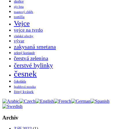
skořice
sýr feta
toastový chléb
tortilla
Vejce
vejce na tvrdo
vlašské ořechy
vývar
zakysaná smetana
zelený koriandr
čerstvá zelenina
čerstvé bylinky
česnek
čokoláda
špaldová mouka
žitný kvásek
Archiv
Září 2022
(1)