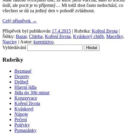
úsilí, ale pocit je to příjemný… Mi totiž dost často nedochází, co
všechno se dá za jediný den v pohodě zvládnout.
Celý příspěvek
→
Příspěvek byl publikován
17.4.2015
| Rubrika:
Koření života
|
Štítky:
Bazar
,
Chleba
,
Koření života
,
Kváskový chléb
,
Macešky
,
Narcisy
| Autor:
korenizivo
.
Vyhledávání
Rubriky
Bezmasé
Dezerty
Drůbež
Hlavní jídla
Jídla do 30ti minut
Konzervace
Koření života
Kváskové
Nápoje
Pečení
Polévky
Pomazánky