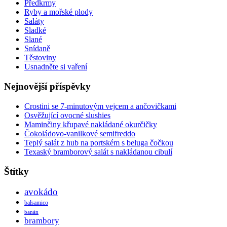
Předkrmy
Ryby a mořské plody
Saláty
Sladké
Slané
Snídaně
Těstoviny
Usnadněte si vaření
Nejnovější příspěvky
Crostini se 7-minutovým vejcem a ančovičkami
Osvěžující ovocné slushies
Maminčiny křupavé nakládané okurčičky
Čokoládovo-vanilkové semifreddo
Teplý salát z hub na portském s beluga čočkou
Texaský bramborový salát s nakládanou cibulí
Štítky
avokádo
balsamico
banán
brambory