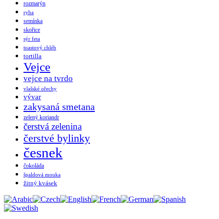
rozmarýn
ryba
semínka
skořice
sýr feta
toastový chléb
tortilla
Vejce
vejce na tvrdo
vlašské ořechy
vývar
zakysaná smetana
zelený koriandr
čerstvá zelenina
čerstvé bylinky
česnek
čokoláda
špaldová mouka
žitný kvásek