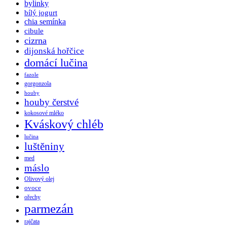
bylinky
bílý jogurt
chia semínka
cibule
cizrna
dijonská hořčice
domácí lučina
fazole
gorgonzola
houby
houby čerstvé
kokosové mléko
Kváskový chléb
lučina
luštěniny
med
máslo
Olivový olej
ovoce
ořechy
parmezán
rajčata