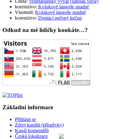
Linda
:
Vegetariánský vývar (zabiják viróz)
korenizivo
:
Kváskové langoše snadné
Vlastimil
:
Kváskové langoše snadné
korenizivo
:
Domácí pečený kečup
Odkud na mě lidičky koukáte…?
Základní informace
Přihlásit se
Zdroj kanálů (příspěvky)
Kanál komentářů
Česká lokalizace