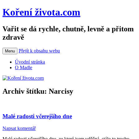
Koření života.com
Vařit se dá rychle, chutně, levně a přitom
zdravě
Přejít k obsahu webu
Menu
Úvodní stránka
O Madle
Archiv štítku:
Narcisy
Malé radosti včerejšího dne
Napsat komentář
Malé radosti včerejšího dne, ze které jsem vděčná, stálo to trochu