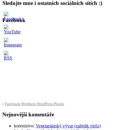
Sledujte mne i ostatních sociálních sítích :)
Facebook
-
Facebook Members WordPress Plugin
Nejnovější komentáře
korenizivo
:
Vegetariánský vývar (zabiják viróz)