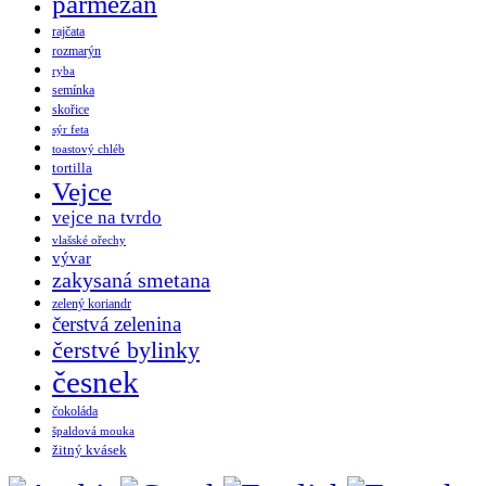
parmezán
rajčata
rozmarýn
ryba
semínka
skořice
sýr feta
toastový chléb
tortilla
Vejce
vejce na tvrdo
vlašské ořechy
vývar
zakysaná smetana
zelený koriandr
čerstvá zelenina
čerstvé bylinky
česnek
čokoláda
špaldová mouka
žitný kvásek