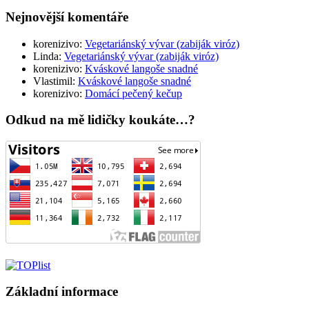
Nejnovější komentáře
korenizivo
:
Vegetariánský vývar (zabiják viróz)
Linda
:
Vegetariánský vývar (zabiják viróz)
korenizivo
:
Kváskové langoše snadné
Vlastimil
:
Kváskové langoše snadné
korenizivo
:
Domácí pečený kečup
Odkud na mě lidičky koukáte…?
Základní informace