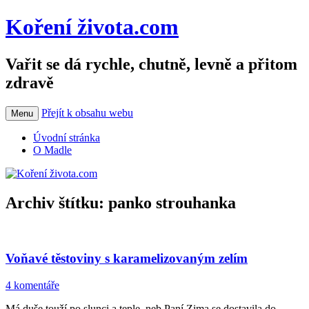
Koření života.com
Vařit se dá rychle, chutně, levně a přitom
zdravě
Přejít k obsahu webu
Menu
Úvodní stránka
O Madle
Archiv štítku:
panko strouhanka
Voňavé těstoviny s karamelizovaným zelím
4 komentáře
Má duše touží po slunci a teple, neb Paní Zima se dostavila do