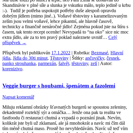
Skandinávie v plné síle a slunka je vskutku málo, teplo jedině u krbu
:-). Tudiž je potřeba uspokojit potřeby duše alespoň opravdu
dobrým jídlem (mimo jiné..). Voňavé těstoviny s karamelizovaným
zelím jsou velmi voňavé, lehce pikantní, ale hlavně časově,
technicky a finančně nenáročné jídlo! Zejména pokud jste na štíru s
časem, tak tento recept oceníte! Nevypadá to “na oko” sice nic moc
extra jídlo, ale za to ten pravý poklad naleznete uvnitř…
Celý
příspěvek
→
Příspěvek byl publikován
17.1.2022
| Rubrika:
Bezmasé
,
Hlavní
jídla
,
Jídla do 30ti minut
,
Těstoviny
| Štítky:
ančovičky
,
česnek
,
panko strouhanka
,
parmezán
,
šalvěj
,
těstoviny
,
zelí
| Autor:
korenizivo
.
Veggie burger s houbami, špenátem a fazolemi
Napsat komentář
Miluju reklamní obrázky šťavnatých burgerů se spoustou zeleniny,
dekadentně rozteklý sýr a omáčka… Jenže ona pak ta realita ve
fastfoodu či restauraci chutná a vypadá o poznání jinak. Nevím,
kolikrát jste byli už zklamaní, ale já mnohokrát a navíc mi čím dál
tím méně chutná maso. Prostě ho nevyhledávám. Navíc už teď vím