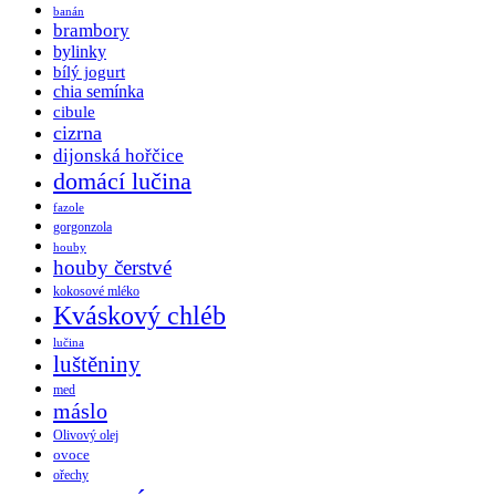
banán
brambory
bylinky
bílý jogurt
chia semínka
cibule
cizrna
dijonská hořčice
domácí lučina
fazole
gorgonzola
houby
houby čerstvé
kokosové mléko
Kváskový chléb
lučina
luštěniny
med
máslo
Olivový olej
ovoce
ořechy