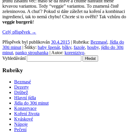
jednu zásadní věc: maso se dá hravě a chutně nahradit méně
krvavou variantou. Tedy “veggie” variantou. To znamená čistě
zeleninovou. A chuť? Pokud si dáte záležet na koření a kombinaci
ingrediencí, tak to nemá chybu! Chcete si to ověřit? Tak vzhůru do
veggie burgerů
!
Celý příspěvek
→
Příspěvek byl publikován
30.4.2015
| Rubrika:
Bezmasé
,
Jídla do
30ti minut
| Štítky:
baby špenát
,
bílky
,
fazole
,
houby
,
jídlo do 30ti
minut
,
panko strouhanka
| Autor:
korenizivo
.
Vyhledávání
Rubriky
Bezmasé
Dezerty
Drůbež
Hlavní jídla
Jídla do 30ti minut
Konzervace
Koření života
Kváskové
Nápoje
Pečení