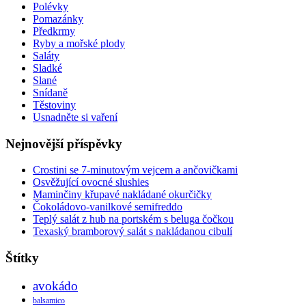
Polévky
Pomazánky
Předkrmy
Ryby a mořské plody
Saláty
Sladké
Slané
Snídaně
Těstoviny
Usnadněte si vaření
Nejnovější příspěvky
Crostini se 7-minutovým vejcem a ančovičkami
Osvěžující ovocné slushies
Maminčiny křupavé nakládané okurčičky
Čokoládovo-vanilkové semifreddo
Teplý salát z hub na portském s beluga čočkou
Texaský bramborový salát s nakládanou cibulí
Štítky
avokádo
balsamico