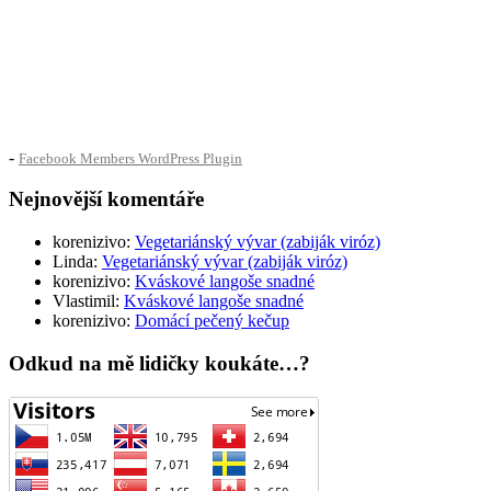
-
Facebook Members WordPress Plugin
Nejnovější komentáře
korenizivo
:
Vegetariánský vývar (zabiják viróz)
Linda
:
Vegetariánský vývar (zabiják viróz)
korenizivo
:
Kváskové langoše snadné
Vlastimil
:
Kváskové langoše snadné
korenizivo
:
Domácí pečený kečup
Odkud na mě lidičky koukáte…?