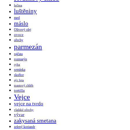
lučina
luštěniny
med
máslo
Olivový olej
ovoce
ořechy
parmezán
rajčata
rozmarýn
ryba
semínka
skořice
sýr feta
toastový chléb
tortilla
Vejce
vejce na tvrdo
vlašské ořechy
vývar
zakysaná smetana
zelený koriandr