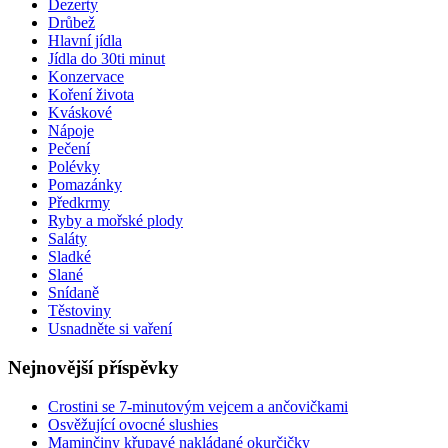
Dezerty
Drůbež
Hlavní jídla
Jídla do 30ti minut
Konzervace
Koření života
Kváskové
Nápoje
Pečení
Polévky
Pomazánky
Předkrmy
Ryby a mořské plody
Saláty
Sladké
Slané
Snídaně
Těstoviny
Usnadněte si vaření
Nejnovější příspěvky
Crostini se 7-minutovým vejcem a ančovičkami
Osvěžující ovocné slushies
Maminčiny křupavé nakládané okurčičky