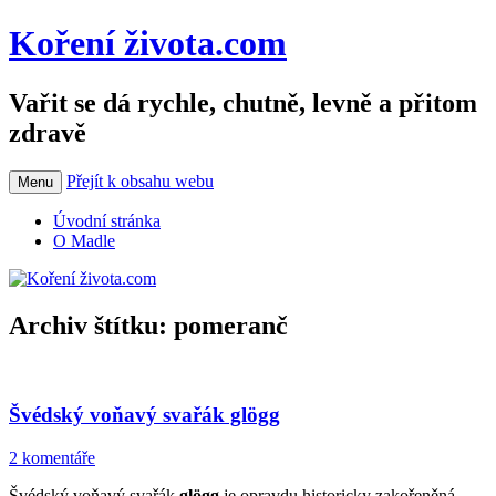
Koření života.com
Vařit se dá rychle, chutně, levně a přitom
zdravě
Přejít k obsahu webu
Menu
Úvodní stránka
O Madle
Archiv štítku:
pomeranč
Švédský voňavý svařák glögg
2 komentáře
Švédský voňavý svařák
glögg
je opravdu historicky zakořeněná