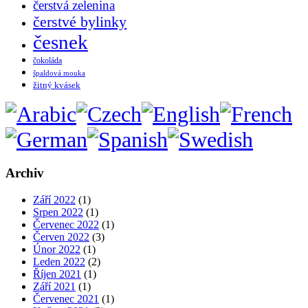
čerstvá zelenina
čerstvé bylinky
česnek
čokoláda
špaldová mouka
žitný kvásek
Archiv
Září 2022
(1)
Srpen 2022
(1)
Červenec 2022
(1)
Červen 2022
(3)
Únor 2022
(1)
Leden 2022
(2)
Říjen 2021
(1)
Září 2021
(1)
Červenec 2021
(1)