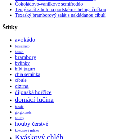
Čokoládovo-vanilkové semifreddo
Teplý salát z hub na portském s beluga čočkou
Texaský bramborový salát s nakládanou cibulí
Štítky
avokádo
balsamico
banán
brambory
bylinky
bílý jogurt
chia semínka
cibule
cizrna
dijonská hořčice
domácí lučina
fazole
gorgonzola
houby
houby čerstvé
kokosové mléko
Kváskový chléb