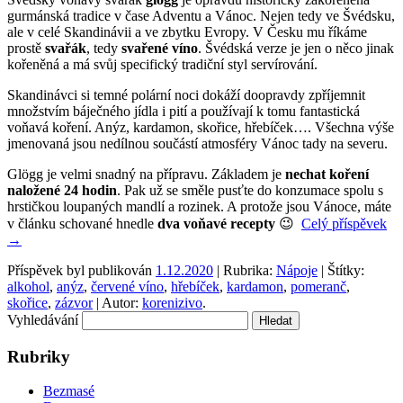
gurmánská tradice v čase Adventu a Vánoc. Nejen tedy ve Švédsku,
ale v celé Skandinávii a ve zbytku Evropy. V Česku mu říkáme
prostě
svařák
, tedy
svařené víno
. Švédská verze je jen o něco jinak
kořeněná a má svůj specifický tradiční styl servírování.
Skandinávci si temné polární noci dokáží doopravdy zpříjemnit
množstvím báječného jídla i pití a používají k tomu fantastická
voňavá koření. Anýz, kardamon, skořice, hřebíček…. Všechna výše
jmenovaná jsou nedílnou součástí atmosféry Vánoc tady na severu.
Glögg je velmi snadný na přípravu. Základem je
nechat koření
naložené 24 hodin
. Pak už se směle pusťte do konzumace spolu s
hrstičkou loupaných mandlí a rozinek. A protože jsou Vánoce, máte
v článku schované hnedle
dva voňavé recepty
😉
Celý příspěvek
→
Příspěvek byl publikován
1.12.2020
| Rubrika:
Nápoje
| Štítky:
alkohol
,
anýz
,
červené víno
,
hřebíček
,
kardamon
,
pomeranč
,
skořice
,
zázvor
| Autor:
korenizivo
.
Vyhledávání
Rubriky
Bezmasé