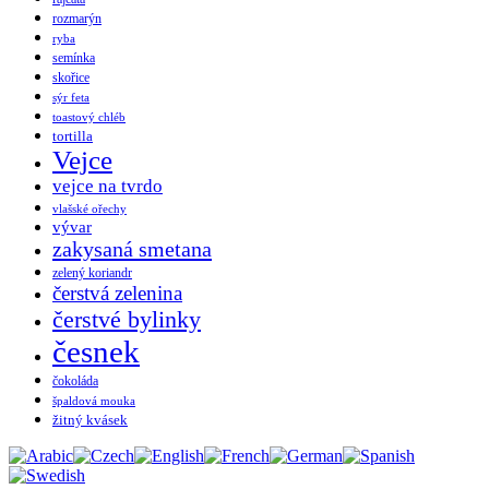
rozmarýn
ryba
semínka
skořice
sýr feta
toastový chléb
tortilla
Vejce
vejce na tvrdo
vlašské ořechy
vývar
zakysaná smetana
zelený koriandr
čerstvá zelenina
čerstvé bylinky
česnek
čokoláda
špaldová mouka
žitný kvásek