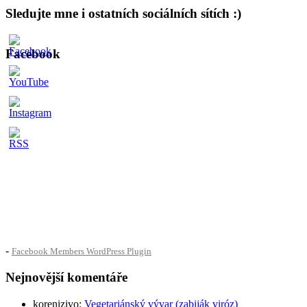
Sledujte mne i ostatních sociálních sítích :)
Facebook
-
Facebook Members WordPress Plugin
Nejnovější komentáře
korenizivo
:
Vegetariánský vývar (zabiják viróz)