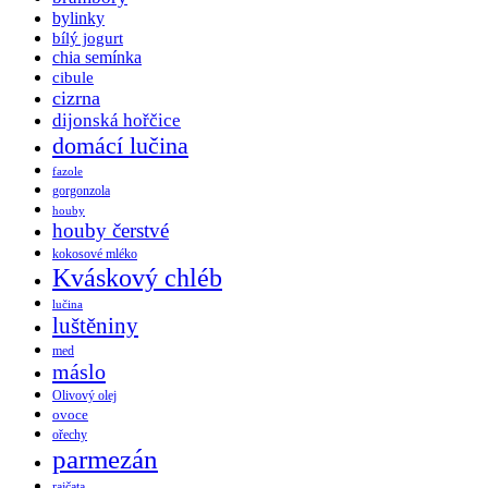
bylinky
bílý jogurt
chia semínka
cibule
cizrna
dijonská hořčice
domácí lučina
fazole
gorgonzola
houby
houby čerstvé
kokosové mléko
Kváskový chléb
lučina
luštěniny
med
máslo
Olivový olej
ovoce
ořechy
parmezán
rajčata