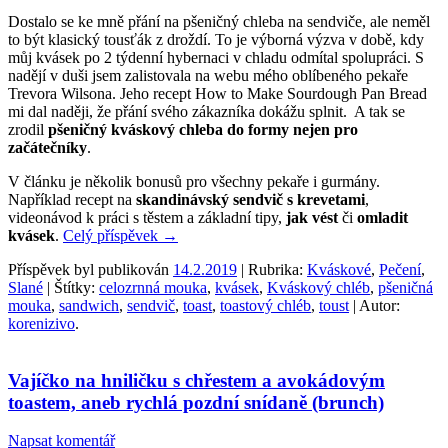
Dostalo se ke mně přání na pšeničný chleba na sendviče, ale neměl
to být klasický tousťák z droždí. To je výborná výzva v době, kdy
můj kvásek po 2 týdenní hybernaci v chladu odmítal spolupráci. S
nadějí v duši jsem zalistovala na webu mého oblíbeného pekaře
Trevora Wilsona. Jeho recept How to Make Sourdough Pan Bread
mi dal naději, že přání svého zákazníka dokážu splnit. A tak se
zrodil
pšeničný kváskový chleba do formy nejen pro
začátečníky
.
V článku je několik bonusů pro všechny pekaře i gurmány.
Například recept na
skandinávský sendvič s krevetami
,
videonávod k práci s těstem a základní tipy,
jak vést
či
omladit
kvásek
.
Celý příspěvek
→
Příspěvek byl publikován
14.2.2019
| Rubrika:
Kváskové
,
Pečení
,
Slané
| Štítky:
celozrnná mouka
,
kvásek
,
Kváskový chléb
,
pšeničná
mouka
,
sandwich
,
sendvič
,
toast
,
toastový chléb
,
toust
| Autor:
korenizivo
.
Vajíčko na hniličku s chřestem a avokádovým
toastem, aneb rychlá pozdní snídaně (brunch)
Napsat komentář