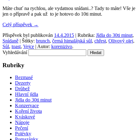
Máte chuť na rychlou, ale vydatnou snídani..? Tady to máte! Vše je
jen o přípravě a pak už to je hotovo do 10ti minut.
Celý příspěvek
→
Příspěvek byl publikován
14.4.2015
| Rubrika:
Jídla do 30ti minut
,
Snídaně
| Štítky:
brunch
,
černá himalájská sůl
,
chřest
,
Olivový olej
,
Sůl
,
toast
,
Vejce
| Autor:
korenizivo
.
Vyhledávání
Rubriky
Bezmasé
Dezerty
Drůbež
Hlavní jídla
Jídla do 30ti minut
Konzervace
Koření života
Kváskové
Nápoje
Pečení
Polévky
Pomazánky