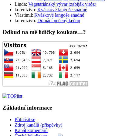
Linda
:
Vegetariánský vývar (zabiják viróz)
korenizivo
:
Kváskové langoše snadné
Vlastimil
:
Kváskové langoše snadné
korenizivo
:
Domácí pečený kečup
Odkud na mě lidičky koukáte…?
Základní informace
Přihlásit se
Zdroj kanálů (příspěvky)
Kanál komentářů
Česká lokalizace