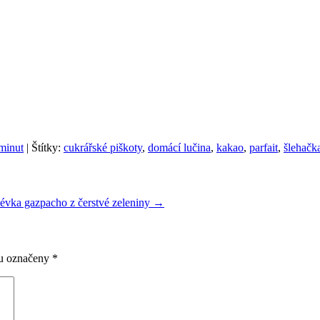
 minut
| Štítky:
cukrářské piškoty
,
domácí lučina
,
kakao
,
parfait
,
šlehačk
lévka gazpacho z čerstvé zeleniny
→
ou označeny
*