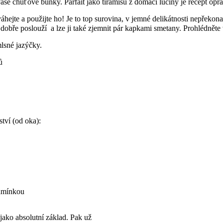
vaše chuťové buňky. Parfait jako tiramisu z domácí lučiny je recept op
jte a použijte ho! Je to top surovina, v jemné delikátnosti nepřekona
obře poslouží a lze ji také zjemnit pár kapkami smetany. Prohlédněte va
mlsné jazýčky.
tví (od oka):
odmínkou