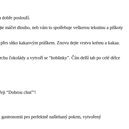
m dobře poslouží.
te máčet dlouho, neb vám to spotřebuje veškerou tekutinu a piškoty
e přes sítko kakaovým práškem. Znovu dejte vrstvu krému a kakaa.
chu čokolády a vytvoří se “hoblinky”. Čím delší tah po celé délce
přeji “Dobrou chuť”!
 v gastronomii pro perfektně našlehaný pokrm, vytvořený