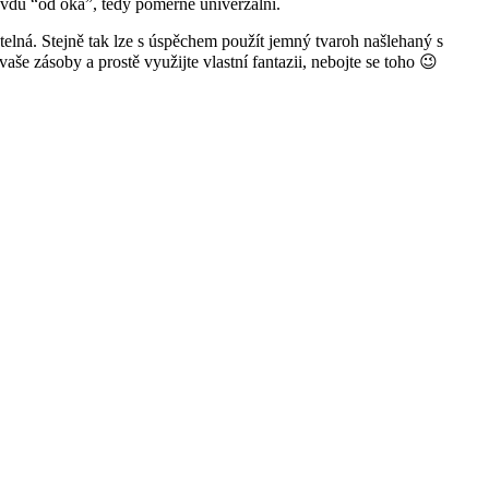
ravdu “od oka”, tedy poměrně univerzální.
telná. Stejně tak lze s úspěchem použít jemný tvaroh našlehaný s
še zásoby a prostě využijte vlastní fantazii, nebojte se toho 😉