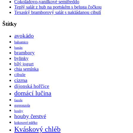
Čokoládovo-vanilkové semifreddo
Teplý salát z hub na portském s beluga čočkou
Texaský bramborový salát s nakládanou cibulí
Štítky
avokádo
balsamico
banán
brambory
bylinky
bílý jogurt
chia semínka
cibule
cizrna
dijonská hořčice
domácí lučina
fazole
gorgonzola
houby
houby čerstvé
kokosové mléko
Kváskový chléb