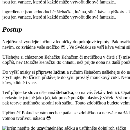
ingredience jsou jednoduché: šlehačka, lučina, silná káva a piškoty ja
jsou jen variace, které si každé může vytvořit dle své fantazie..
Postup
Nejdříve si vyndejte lučinu z ledničky do pokojové teploty. Pak uvařt
nevím, co zvládne vaše srdíčko 😎 . Ve Švédsku se vaří káva velmi si
Ušlehejte si chlazenou šlehačku šlehačem či metličkou v čisté (!!) m
dopřát, ne? Odložte šlehačku do chladu, než přijde doba na další použi
Do vyšší misky si připravte
lučinu
a ručním šlehačem našlehejte do na
zrychlujte. Po lžících přidávejte do sýru prosátý moučkový cukr. Nemus
kávy, klidně i více.
Teď přijde ke slovu ušlehaná
šlehačka
, co na vás čeká v lednici. Op
nevlastníte (stejně jako já), tak prostě použijte plastový sáček. Výb
pak teprve ustřihněte spodní roh sáčku. Touto zdobičkou budete velmi 
Upřímně? Pokud se vám nechce patlat se zdobičkou a netrváte na žádné
volnou tvořivou náladu 😎