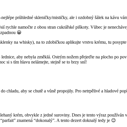
-nejlépe průhledné skleničky/mističky, ale i ozdobný šálek na kávu vá
sií rychle namočte z obou stran cukrářské piškoty. Vůbec je nenechávej
rozpadnou 😀
klenky na whisky), na to zdobičkou aplikujte vrstvu krému, tu posypt
o lednice, aby nebyla změklá. Ostrým nožem přejeďte na plocho po povr
c si s tím hlavu nelámejte, stejně se to brzy sní!
t do chladu, aby se chutě a vůně propojily. Pro netrpělivé a hladové po
 šlehaný krém, obvykle z jedné suroviny. Dnes je tento výraz používán
“parfait” znamená “dokonalý”. A tento dezert doknalý tedy je 😉