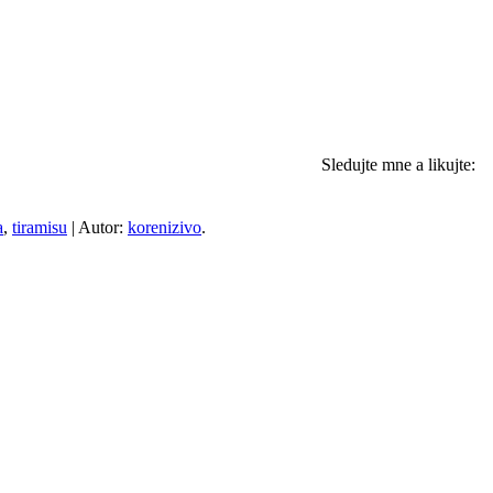
Sledujte mne a likujte:
a
,
tiramisu
| Autor:
korenizivo
.