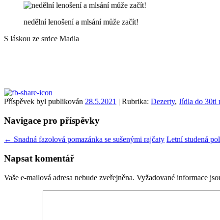
nedělní lenošení a mlsání může začít!
S láskou ze srdce Madla
Příspěvek byl publikován
28.5.2021
| Rubrika:
Dezerty
,
Jídla do 30ti
Navigace pro příspěvky
←
Snadná fazolová pomazánka se sušenými rajčaty
Letní studená po
Napsat komentář
Vaše e-mailová adresa nebude zveřejněna.
Vyžadované informace js