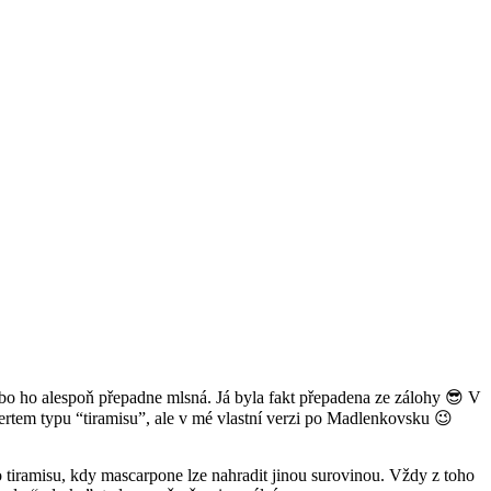
bo ho alespoň přepadne mlsná. Já byla fakt přepadena ze zálohy 😎 V
zertem typu “tiramisu”, ale v mé vlastní verzi po Madlenkovsku 😉
 tiramisu, kdy mascarpone lze nahradit jinou surovinou. Vždy z toho