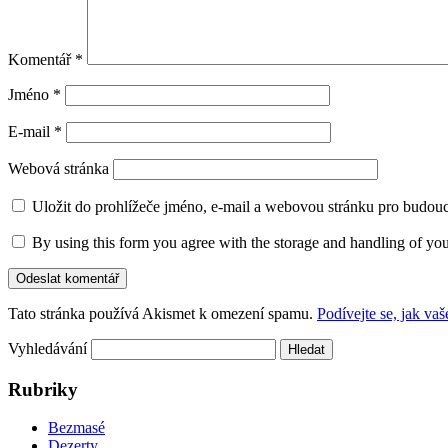
Komentář
*
Jméno
*
E-mail
*
Webová stránka
Uložit do prohlížeče jméno, e-mail a webovou stránku pro budou
By using this form you agree with the storage and handling of you
Tato stránka používá Akismet k omezení spamu.
Podívejte se, jak va
Vyhledávání
Rubriky
Bezmasé
Dezerty