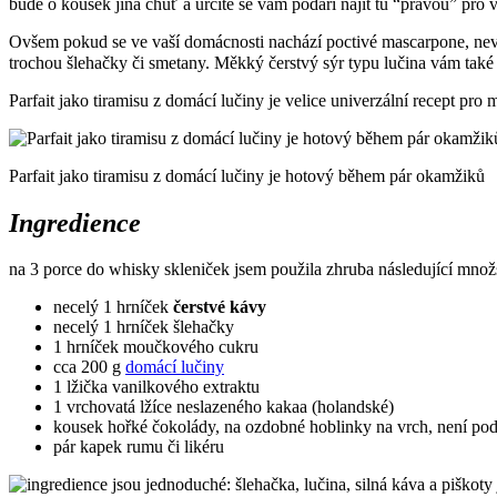
bude o kousek jiná chuť a určitě se vám podaří najít tu “pravou” pro 
Ovšem pokud se ve vaší domácnosti nachází poctivé mascarpone, neváhe
trochou šlehačky či smetany. Měkký čerstvý sýr typu lučina vám také d
Parfait jako tiramisu z domácí lučiny je velice univerzální recept pro 
Parfait jako tiramisu z domácí lučiny je hotový během pár okamžiků
Ingredience
na 3 porce do whisky skleniček jsem použila zhruba následující množs
necelý 1 hrníček
čerstvé kávy
necelý 1 hrníček šlehačky
1 hrníček moučkového cukru
cca 200 g
domácí lučiny
1 lžička vanilkového extraktu
1 vrchovatá lžíce neslazeného kakaa (holandské)
kousek hořké čokolády, na ozdobné hoblinky na vrch, není p
pár kapek rumu či likéru