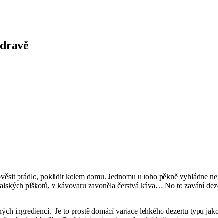
zdravě
ověsit prádlo, poklidit kolem domu. Jednomu u toho pěkně vyhládne ne
 italských piškotů, v kávovaru zavoněla čerstvá káva… No to zavání de
ých ingrediencí. Je to prostě domácí variace lehkého dezertu typu jako