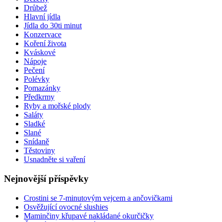
Drůbež
Hlavní jídla
Jídla do 30ti minut
Konzervace
Koření života
Kváskové
Nápoje
Pečení
Polévky
Pomazánky
Předkrmy
Ryby a mořské plody
Saláty
Sladké
Slané
Snídaně
Těstoviny
Usnadněte si vaření
Nejnovější příspěvky
Crostini se 7-minutovým vejcem a ančovičkami
Osvěžující ovocné slushies
Maminčiny křupavé nakládané okurčičky