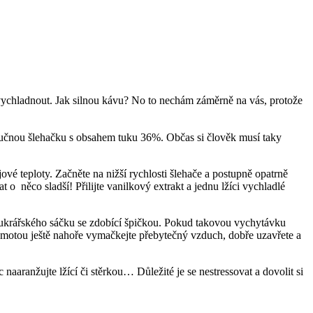
ka vychladnout. Jak silnou kávu? No to nechám záměrně na vás, protože
ě tučnou šlehačku s obsahem tuku 36%. Občas si člověk musí taky
é teploty. Začněte na nižší rychlosti šlehače a postupně opatrně
 o něco sladší! Přilijte vanilkový extrakt a jednu lžíci vychladlé
o cukrářského sáčku se zdobící špičkou. Pokud takovou vychytávku
u hmotou ještě nahoře vymačkejte přebytečný vzduch, dobře uzavřete a
aranžujte lžící či stěrkou… Důležité je se nestressovat a dovolit si