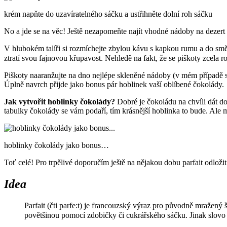
krém napňte do uzavíratelného sáčku a ustřihněte dolní roh sáčku
No a jde se na věc! Ještě nezapomeňte najít vhodné nádoby na dezert 
V hlubokém talíři si rozmíchejte zbylou kávu s kapkou rumu a do smě
ztratí svou fajnovou křupavost. Nehledě na fakt, že se piškoty zcela 
Piškoty naaranžujte na dno nejlépe skleněné nádoby (v mém případě s
Úplně navrch přijde jako bonus pár hoblinek vaší oblíbené čokolády.
Jak vytvořit hoblinky čokolády?
Dobré je čokoládu na chvíli dát d
tabulky čokolády se vám podaří, tím krásnější hoblinka to bude. Ale mo
hoblinky čokolády jako bonus…
Toť celé! Pro trpělivé doporučím ještě na nějakou dobu parfait odloži
Idea
Parfait (čti parfe:t) je francouzský výraz pro původně mražený
povětšinou pomocí zdobičky či cukrářského sáčku. Jinak slovo 