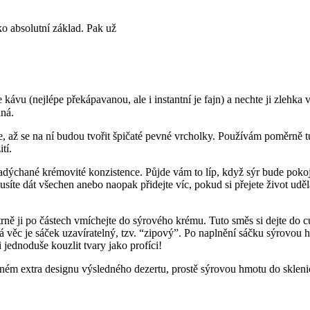
ko absolutní základ. Pak už
e kávu (nejlépe překápavanou, ale i instantní je fajn) a nechte ji zleh
lná.
íse, až se na ní budou tvořit špičaté pevné vrcholky. Používám poměrn
tí.
dýchané krémovité konzistence. Půjde vám to líp, když sýr bude pokojov
íte dát všechen anebo naopak přidejte víc, pokud si přejete život udělat
atrně ji po částech vmíchejte do sýrového krému. Tuto směs si dejte d
orná věc je sáček uzavíratelný, tzv. “zipový”. Po naplnění sáčku sýrovo
jednoduše kouzlit tvary jako profíci!
m extra designu výsledného dezertu, prostě sýrovou hmotu do sklenic na