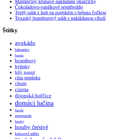
Maminčiny křupavé nakládané okurčičky
Čokoládovo-vanilkové semifreddo
Teplý salát z hub na portském s beluga čočkou
Texaský bramborový salát s nakládanou cibulí
Štítky
avokádo
balsamico
banán
brambory
bylinky
bílý jogurt
chia semínka
cibule
cizrna
dijonská hořčice
domácí lučina
fazole
gorgonzola
houby
houby čerstvé
kokosové mléko