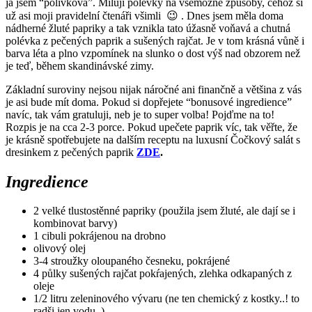
já jsem “polívková”. Miluji polévky na všemožné způsoby, čehož si
už asi moji pravidelní čtenáři všimli 😉 . Dnes jsem měla doma
nádherné žluté papriky a tak vznikla tato úžasně voňavá a chutná
polévka z pečených paprik a sušených rajčat. Je v tom krásná vůně i
barva léta a plno vzpomínek na slunko o dost výš nad obzorem než
je teď, během skandinávské zimy.
Základní suroviny nejsou nijak náročné ani finančně a většina z vás
je asi bude mít doma. Pokud si dopřejete “bonusové ingredience”
navíc, tak vám gratuluji, neb je to super volba! Pojďme na to!
Rozpis je na cca 2-3 porce. Pokud upečete paprik víc, tak věřte, že
je krásně spotřebujete na dalším receptu na luxusní Čočkový salát s
dresinkem z pečených paprik
ZDE
.
Ingredience
2 velké tlustostěnné papriky (použila jsem žluté, ale dají se i
kombinovat barvy)
1 cibuli pokrájenou na drobno
olivový olej
3-4 stroužky oloupaného česneku, pokrájené
4 půlky sušených rajčat pokŕajených, zlehka odkapaných z
oleje
1/2 litru zeleninového vývaru (ne ten chemický z kostky..! to
radši jen vodu..)