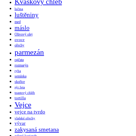
Kváskový chléb
lučina
luštěniny
med
máslo
Olivový olej
ovoce
ořechy
parmezán
rajčata
rozmarýn
ryba
semínka
skořice
sýr feta
toastový chléb
tortilla
Vejce
vejce na tvrdo
vlašské ořechy
vývar
zakysaná smetana
zelený koriandr