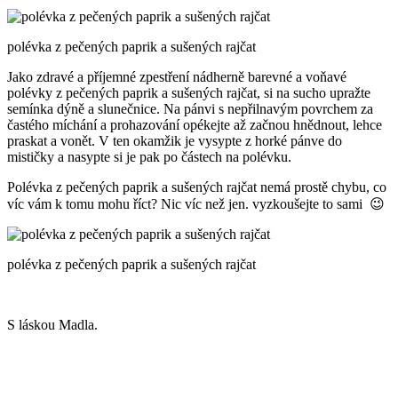
polévka z pečených paprik a sušených rajčat
Jako zdravé a příjemné zpestření nádherně barevné a voňavé
polévky z pečených paprik a sušených rajčat, si na sucho upražte
semínka dýně a slunečnice. Na pánvi s nepřilnavým povrchem za
častého míchání a prohazování opékejte až začnou hnědnout, lehce
praskat a vonět. V ten okamžik je vysypte z horké pánve do
mističky a nasypte si je pak po částech na polévku.
Polévka z pečených paprik a sušených rajčat nemá prostě chybu, co
víc vám k tomu mohu říct? Nic víc než jen. vyzkoušejte to sami 😉
polévka z pečených paprik a sušených rajčat
S láskou Madla.