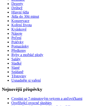
Dezerty
Drůbež
Hlavní jídla
Jídla do 30ti minut
Konzervace
Koření života
Kváskové
Nápoje
Pečení
Polévky
Pomazánky
Předkrmy
Ryby a mořské plody
Saláty
Sladké
Slané
Snídaně
Těstoviny
Usnadněte si vaření
Nejnovější příspěvky
Crostini se 7-minutovým vejcem a ančovičkami
Osvěžující ovocné slushies