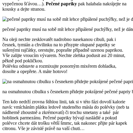
vypečenou šťávou…).
Pečené papriky
pak halabala nakrájejte na
kousky a dejte stranou.
pečené papriky musí na sobě mít lehce připálené puchýřky, než je dáte
Na oleji nechte zesklovatět nadrobno nasekanou cibuli, pak i
česnek, tymián a chvilinku na to přisypte olupané papriky se
sušenými rajčátky, orestujte, poprašte případně uzenou paprikou.
Vše zalijte vroucím vývarem. Nechte zlehka podusit asi 20 minut,
pěkně pod pokličkou.
Polévku odstavte a rozmixujte ponorným mixérem dohladka,
dosolte a opepřete. A máte hotovo!
na osmahnutou cibulku s česnekem přidejte pokrájené pečené papriy b
Ten kdo nedrží zrovna štíhlou linii, tak si v této fázi dovolí kalorie
navíc vmícháním plátku ledově studeného másla do polévky (neb ta
nádherně zhoustně a zkrémovatí) či trochu smetany a také pár
hoblinek parmezánu. Pečené papriky bývají nasládlé a pokud
polévce chcete dát trošku větší šmrnc, tak nakonec přijte pár kapek
citronu. Vše je závislé právě na vaší chuti…