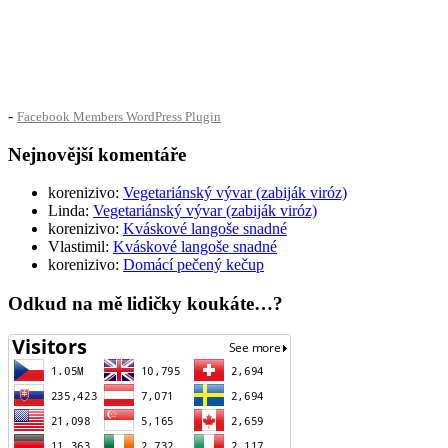
-
Facebook Members WordPress Plugin
Nejnovější komentáře
korenizivo
:
Vegetariánský vývar (zabiják viróz)
Linda
:
Vegetariánský vývar (zabiják viróz)
korenizivo
:
Kváskové langoše snadné
Vlastimil
:
Kváskové langoše snadné
korenizivo
:
Domácí pečený kečup
Odkud na mě lidičky koukáte…?