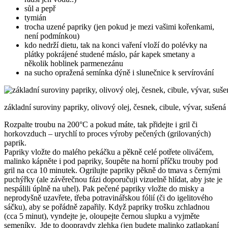
sůl a pepř
tymián
trocha uzené papriky (jen pokud je mezi vašimi kořenkami,
není podmínkou)
kdo nedrží dietu, tak na konci vaření vloží do polévky na
plátky pokrájené studené máslo, pár kapek smetany a
několik hoblinek parmenezánu
na sucho opražená semínka dýně i slunečnice k servírování
základní suroviny papriky, olivový olej, česnek, cibule, vývar, sušená 
Rozpalte troubu na 200°C a pokud máte, tak přidejte i gril či
horkovzduch – urychlí to proces výroby pečených (grilovaných)
paprik.
Papriky vložte do malého pekáčku a pěkně celé potřete oliváčem,
malinko kápněte i pod papriky, šoupěte na horní příčku trouby pod
gril na cca 10 minutek. Ogrilujte papriky pěkně do tmava s černými
puchýřky (ale závěrečnou fázi doporučuji vizuelně hlídat, aby jste je
nespálili úplně na uhel). Pak pečené papriky vložte do misky a
neprodyšně uzavřete, třeba potravinářskou fólií (či do igelitového
sáčku), aby se pořádně zapařily. Když papriky trošku zchladnou
(cca 5 minut), vyndejte je, oloupejte černou slupku a vyjměte
semeníky. Jde to doopravdy zlehka (jen budete malinko zatlapkaní