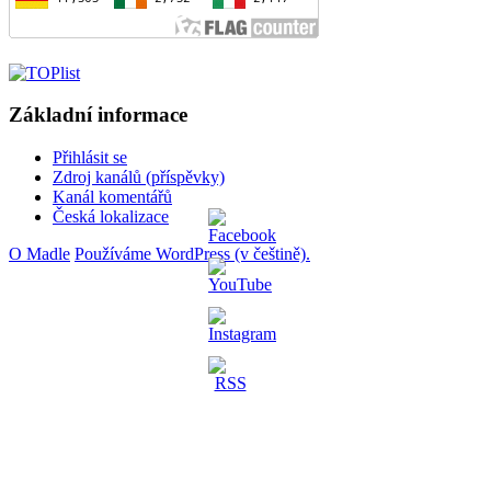
Základní informace
Přihlásit se
Zdroj kanálů (příspěvky)
Kanál komentářů
Česká lokalizace
O Madle
Používáme WordPress (v češtině).