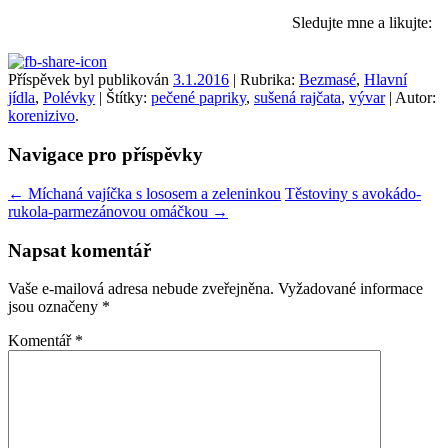
Sledujte mne a likujte:
Příspěvek byl publikován
3.1.2016
| Rubrika:
Bezmasé
,
Hlavní
jídla
,
Polévky
| Štítky:
pečené papriky
,
sušená rajčata
,
vývar
| Autor:
korenizivo
.
Navigace pro příspěvky
←
Míchaná vajíčka s lososem a zeleninkou
Těstoviny s avokádo-
rukola-parmezánovou omáčkou
→
Napsat komentář
Vaše e-mailová adresa nebude zveřejněna.
Vyžadované informace
jsou označeny
*
Komentář
*