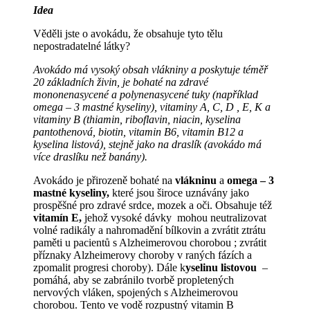
Idea
Věděli jste o avokádu, že obsahuje tyto tělu
nepostradatelné látky?
Avokádo má vysoký obsah vlákniny a poskytuje téměř
20 základních živin, je bohaté na zdravé
mononenasycené a polynenasycené tuky (například
omega – 3 mastné kyseliny), vitaminy A, C, D , E, K a
vitaminy B (thiamin, riboflavin, niacin, kyselina
pantothenová, biotin, vitamin B6, vitamin B12 a
kyselina listová), stejně jako na draslík (avokádo má
více draslíku než banány).
Avokádo je přirozeně bohaté na
vlákninu
a
omega – 3
mastné kyseliny,
které jsou široce uznávány jako
prospěšné pro zdravé srdce, mozek a oči. Obsahuje též
vitamín E,
jehož
vysoké dávky mohou neutralizovat
volné radikály a nahromadění bílkovin a zvrátit ztrátu
paměti u pacientů s Alzheimerovou chorobou ; zvrátit
příznaky Alzheimerovy choroby v raných fázích a
zpomalit progresi choroby). Dále k
yselinu listovou
–
pomáhá, aby se zabránilo tvorbě propletených
nervových vláken, spojených s Alzheimerovou
chorobou. Tento ve vodě rozpustný vitamin B