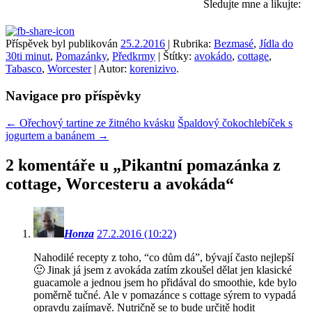
Sledujte mne a likujte:
Příspěvek byl publikován
25.2.2016
| Rubrika:
Bezmasé
,
Jídla do
30ti minut
,
Pomazánky
,
Předkrmy
| Štítky:
avokádo
,
cottage
,
Tabasco
,
Worcester
| Autor:
korenizivo
.
Navigace pro příspěvky
←
Ořechový tartine ze žitného kvásku
Špaldový čokochlebíček s
jogurtem a banánem
→
2 komentáře u „
Pikantní pomazánka z
cottage, Worcesteru a avokáda
“
Honza
27.2.2016 (10:22)
Nahodilé recepty z toho, “co dům dá”, bývají často nejlepší
🙂 Jinak já jsem z avokáda zatím zkoušel dělat jen klasické
guacamole a jednou jsem ho přidával do smoothie, kde bylo
poměrně tučné. Ale v pomazánce s cottage sýrem to vypadá
opravdu zajímavě. Nutričně se to bude určitě hodit