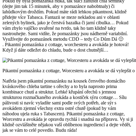
Pokud by byla pomazánka řídká, tak stačí zahustit chia semínky
(dejte jim tak 15 minutek, aby v pomazánce nabobtnaly) či
lahůdkovým droždím. Pokud máte rádi lehkou pikantnost, klidně
přidejte více Tabasca. Fantazii se meze nekladou ani v oblasti
zelených bylinek, jako je čerstvá bazalka či jarní cibulka… Pokud
vám zbylo vajíčko uvařené na tvrdo, tak ho tam klidně taky
nastrouhejte. Sami vidíte, že pomazánky jsou nádherně variabilní.
Využívejte do pomazánek metodu CDD – tedy Co Dům Dá 🙂
. Pikantní pomazánka z cottage, worchesteru a avokáda je hotová!
Když jí dáte odležet do chladu, bude o dost chutnější…
Pikantní pomazánka z cottage, Worcesteru a avokáda se dá vylepšit o 
Natřela jsem pikantní pomazánku na kousek čersvého domácího
kváskového chleba tartine s ořechy a to byla naprosto prima
kombinace chutí a struktur. Lehké křupání ořechů s jemnou
strukturou rozmačkaného avokáda a kostiček sýru cottage… Sílu
pálivosti si navíc vyladíte sami podle svých potřeb, ale sýr s
avokádem zjemní všechny extra ostré chutě (pokud by vám
náhodou ujela ruka s Tabascem). Pikantní pomazánka z cottage,
Worcestru a avokáda je opravdu rychlá i snadná na přípravu. Vy si ji
klidně ozvláštněte nějakou vaší oblíbenou ingrediencí a dejte vědět,
jak se vám to celé povedlo. Budu ráda!