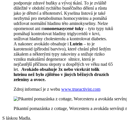
podporuje zdravé buňky a vývoj tkání. To je zvláště
důležité v období rychlého buněčného dělení a růstu
jako je dětství a těhotenství. Kyselina listová je také
nezbytná pro metabolismus homocysteinu a pomáhá
udržovat normální hladinu této aminokyseliny. Nelze
opomenout ani m
ononenasycené tuky
– tyto typy tuků
pomáhají kontrolovat hladiny triglyceridů v krvi,
snížovat hladiny cholesterolu a kontrolovat diabetes.
A nakonec avokádo obsahuje i
Lutein
– to je
karotenoid (přírodní barvivo), které chrání před šedým
zákalem a některými typy rakoviny a snižuje riziko
vzniku makulární degenerace sítnice, která je
nejčastější příčinou slepoty u dospělých ve věku nad 65
let.
Avokádo obsahuje 3x nebo vícekrát tolik
luteinu než bylo zjištěno v jiných běžných druzích
zeleniny a ovoce.
Zdroj informací je z webu
www.trueactivist.com
Pikantní pomazánka z cottage, Worcesteru a avokáda servíruji 
S láskou Madla.