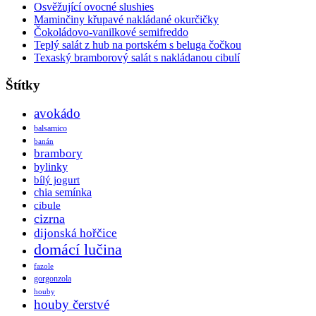
Osvěžující ovocné slushies
Maminčiny křupavé nakládané okurčičky
Čokoládovo-vanilkové semifreddo
Teplý salát z hub na portském s beluga čočkou
Texaský bramborový salát s nakládanou cibulí
Štítky
avokádo
balsamico
banán
brambory
bylinky
bílý jogurt
chia semínka
cibule
cizrna
dijonská hořčice
domácí lučina
fazole
gorgonzola
houby
houby čerstvé