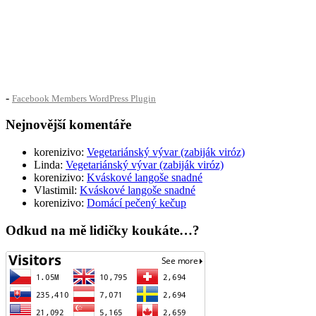
-
Facebook Members WordPress Plugin
Nejnovější komentáře
korenizivo
:
Vegetariánský vývar (zabiják viróz)
Linda
:
Vegetariánský vývar (zabiják viróz)
korenizivo
:
Kváskové langoše snadné
Vlastimil
:
Kváskové langoše snadné
korenizivo
:
Domácí pečený kečup
Odkud na mě lidičky koukáte…?