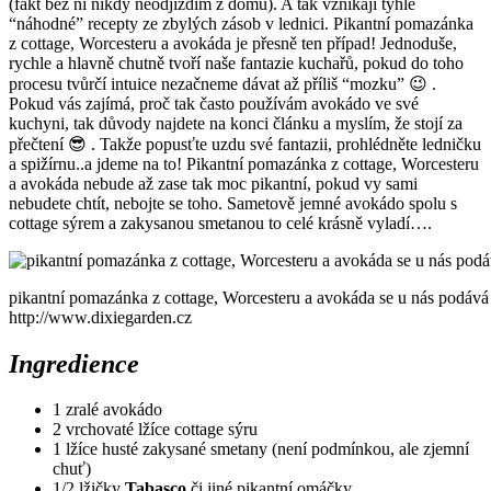
(fakt bez ní nikdy neodjíždím z domu). A tak vznikají tyhle
“náhodné” recepty ze zbylých zásob v lednici. Pikantní pomazánka
z cottage, Worcesteru a avokáda je přesně ten případ! Jednoduše,
rychle a hlavně chutně tvoří naše fantazie kuchařů, pokud do toho
procesu tvůrčí intuice nezačneme dávat až příliš “mozku” 😉 .
Pokud vás zajímá, proč tak často používám avokádo ve své
kuchyni, tak důvody najdete na konci článku a myslím, že stojí za
přečtení 😎 . Takže popusťte uzdu své fantazii, prohlédněte ledničku
a spižírnu..a jdeme na to!
Pikantní pomazánka z cottage, Worcesteru
a avokáda nebude až zase tak moc pikantní, pokud vy sami
nebudete chtít, nebojte se toho. Sametově jemné avokádo spolu s
cottage sýrem a zakysanou smetanou to celé krásně vyladí….
pikantní pomazánka z cottage, Worcesteru a avokáda se u nás podáv
http://www.dixiegarden.cz
Ingredience
1 zralé avokádo
2 vrchovaté lžíce cottage sýru
1 lžíce husté zakysané smetany (není podmínkou, ale zjemní
chuť)
1/2 lžičky
Tabasco
či jiné pikantní omáčky