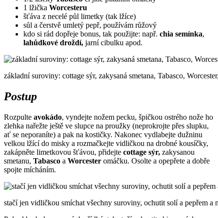
1 lžička
Worcesteru
šťáva z necelé půl limetky (tak lžíce)
sůl a čerstvě umletý pepř, používám růžový
kdo si rád dopřeje bonus, tak použijte: např.
chia semínka
,
lahůdkové droždí,
jarní cibulku apod.
základní suroviny: cottage sýr, zakysaná smetana, Tabasco, Worcester,
Postup
Rozpulte
avokádo
, vyndejte nožem pecku, špičkou ostrého nože ho
zlehka nařežte ještě ve slupce na proužky (neprokrojte přes slupku,
ať se neporaníte) a pak na kostičky. Nakonec vydlabejte dužninu
velkou lžící do misky a rozmačkejte vidličkou na drobné kousíčky,
zakápněte limetkovou šťávou, přidejte
cottage sýr,
zakysanou
smetanu,
Tabasco
a
Worcester
omáčku. Osolte a opepřete a dobře
spojte mícháním.
stačí jen vidličkou smíchat všechny suroviny, ochutit solí a pepřem a