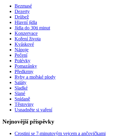
Bezmasé
Dezerty
Drůbež
Hlavní jídla
Jídla do 30ti minut
Konzervace
Koření života
Kváskové
Nápoje
Pečení
Polévky
Pomazánky
Předkrmy
Ryby a mořské plody
Saláty
Sladké
Slané
Snídaně
Těstoviny
Usnadněte si vaření
Nejnovější příspěvky
Crostini se 7-minutovým vejcem a ančovičkami