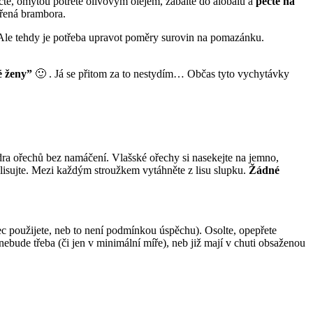
te, omytou potřete olivovým olejem, zabalte do alobalu a
pečte na
ařená brambora.
. Ale tehdy je potřeba upravot poměry surovin na pomazánku.
é ženy”
🙂 . Já se přitom za to nestydím… Občas tyto vychytávky
ádra ořechů bez namáčení. Vlašské ořechy si nasekejte na jemno,
lisujte. Mezi každým stroužkem vytáhněte z lisu slupku.
Žádné
ec použijete, neb to není podmínkou úspěchu). Osolte, opepřete
 nebude třeba (či jen v minimální míře), neb již mají v chuti obsaženou