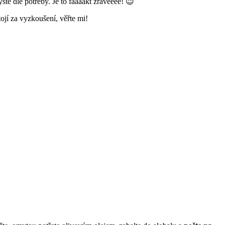
te dle potřeby. Je to faaaakt žravéééé! 😉
ojí za vyzkoušení, věřte mi!