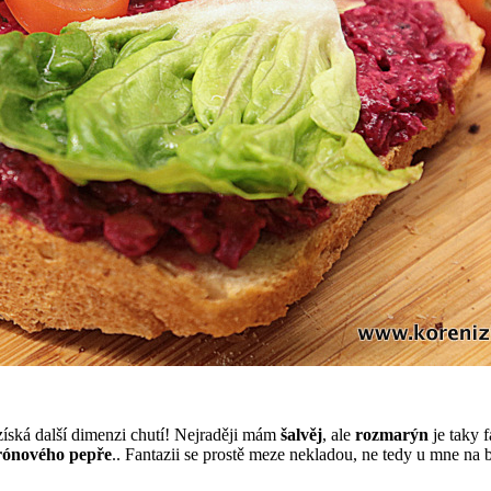
ská další dimenzi chutí! Nejraději mám
šalvěj
, ale
rozmarýn
je taky 
trónového pepře
.. Fantazii se prostě meze nekladou, ne tedy u mne na b