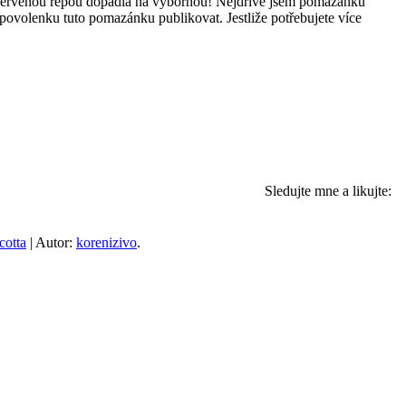
s červenou řepou dopadla na výbornou! Nejdříve jsem pomazánku
povolenku tuto pomazánku publikovat. Jestliže potřebujete více
Sledujte mne a likujte:
icotta
| Autor:
korenizivo
.