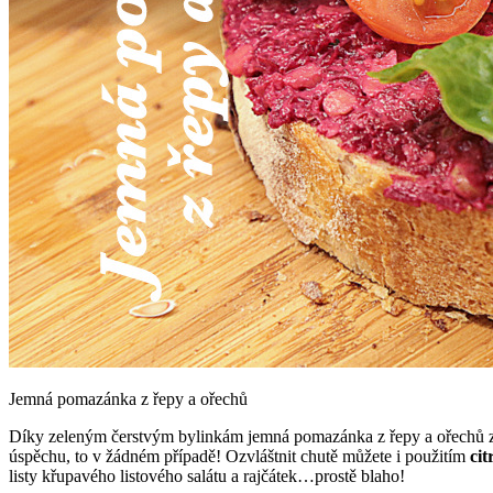
Jemná pomazánka z řepy a ořechů
Díky zeleným čerstvým bylinkám jemná pomazánka z řepy a ořechů zí
úspěchu, to v žádném případě! Ozvláštnit chutě můžete i použitím
ci
listy křupavého listového salátu a rajčátek…prostě blaho!