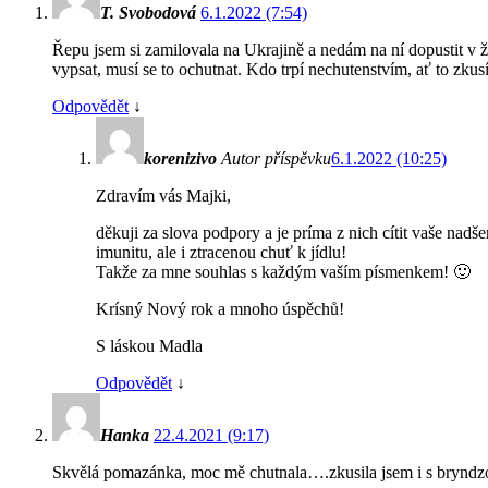
T. Svobodová
6.1.2022 (7:54)
Řepu jsem si zamilovala na Ukrajině a nedám na ní dopustit v
vypsat, musí se to ochutnat. Kdo trpí nechutenstvím, ať to zkus
Odpovědět
↓
korenizivo
Autor příspěvku
6.1.2022 (10:25)
Zdravím vás Majki,
děkuji za slova podpory a je príma z nich cítit vaše nad
imunitu, ale i ztracenou chuť k jídlu!
Takže za mne souhlas s každým vaším písmenkem! 🙂
Krísný Nový rok a mnoho úspěchů!
S láskou Madla
Odpovědět
↓
Hanka
22.4.2021 (9:17)
Skvělá pomazánka, moc mě chutnala….zkusila jsem i s bryndzo