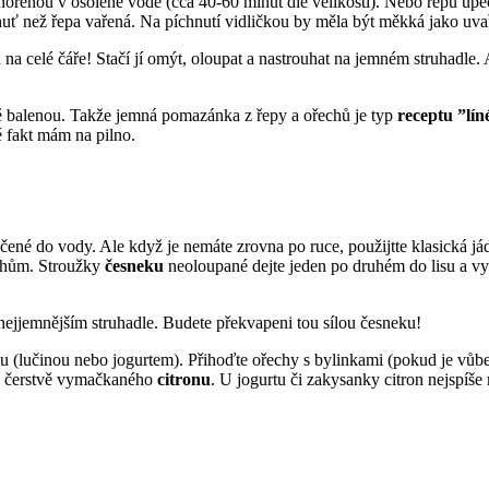
ořenou v osolené vodě (cca 40-60 minut dle velikosti). Nebo řepu upeč
huť než řepa vařená. Na píchnutí vidličkou by měla být měkká jako uv
 na celé čáře! Stačí jí omýt, oloupat a nastrouhat na jemném struhadle
ě balenou. Takže jemná pomazánka z řepy a ořechů je typ
receptu ”lín
 fakt mám na pilno.
očené do vody. Ale když je nemáte zrovna po ruce, použijtte klasická j
echům. Stroužky
česneku
neoloupané dejte jeden po druhém do lisu a vy
o nejjemnějším struhadle. Budete překvapeni tou sílou česneku!
ou (lučinou nebo jogurtem). Přihoďte ořechy s bylinkami (pokud je vůb
 z čerstvě vymačkaného
citronu
. U jogurtu či zakysanky citron nejspíše