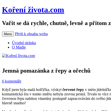
Koření života.com
Vařit se dá rychle, chutně, levně a přitom 
Přejít k obsahu webu
Menu
Úvodní stránka
O Madle
Jemná pomazánka z řepy a ořechů
6 komentáře
Když jsem byla malá holčička, výskyt
červené řepy
v mém jídelníčku
komunistická éra v tomto směru nebyla zrovna pestrá. Trvalo to více 
červenou řepu nabitou vitamíny postupně zapracovávám do svého jí
hlavně snadno!