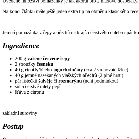
Uvedené množství pomazánky je tak akorát pro 2 hladové dospěláky. P
Na konci článku máte ještě jeden extra tip na obměnu klasického recep
Jemná pomazánka z řepy a ořechů na krajíci čerstvého chleba i pár k
Ingredience
200 g
vařené červené řepy
2 stroužky
česneku
40 g
ricotty
/bílého
jogurtu
/
lučiny
(cca 2 vrchovaté lžíce)
40 g jemně nasekaných vlašských
ořechů
(2 plné hrsti)
pár lístečků
šalvěje
či
rozmarýnu
(není podmínkou)
sůl a čerstvě mletý pepř
šťáva z citronu
základní suroviny
Postup