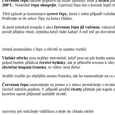
Červenou řepu
můžete připravit na různé způsoby. Buď jí
uvařit
pon
200°C.
Následně
řepu oloupejte
. Upečená řepa má o kousek lepší c
Třetí způsob je konzumace
syrové řepy
, která v mém případě vyhrála
Podívejte se do sekce Tipy na konci článku.
Já jsem tentokrát koupila v akci
červenou řepu již vařenou
, vakuov
prostě přijdou vhod, zejména když máte kalup! A teď teď po dovolené
Jemná pomazánka z řepy a ořechů se snadno roztírá
Vlašské ořechy
jsou nejlépe stravitelné, když jsou na pár hodin nam
pokud budete přidávat
čerstvé bylinky
, tak je přihoďte rovnou k oř
zbytečné loupání česneku
, to vůbec není třeba!
Jestliže toužíte po silnějším aroma česneku, tak ho nastrouhejte na c
Červenou řepu
nastrouhejte na jemno a v misce promíchejte s ricott
čerstvě mletým pepřem. V případě použití
ricotty
přidejte pár kapek
kyselost oproti příjemně nasládlé ricottě.
suroviny jen smíchejte vidličkou a dejte do chladu uležet