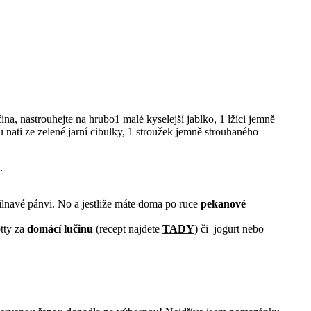
na, nastrouhejte na hrubo1 malé kyselejší jablko, 1 lžíci jemně
 nati ze zelené jarní cibulky, 1 stroužek jemně strouhaného
.
lnavé pánvi. No a jestliže máte doma po ruce
pekanové
tty za
domácí lučinu
(recept najdete
TADY
) či jogurt nebo