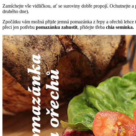
Zamíchejte vše vidličkou, ať se suroviny dobře propojí. Ochutnejte a
druhého dne).
Zpočátku vám možná přijde jemná pomazánka z řepy a ořechů lehce te
přeci jen potřebu
pomazánku zahustit
, přidejte třeba
chia semínka.