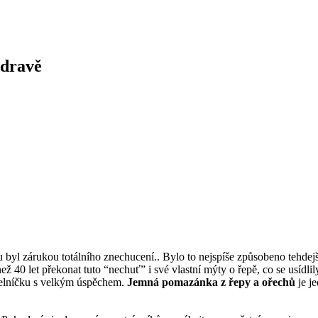
zdravě
 byl zárukou totálního znechucení.. Bylo to nejspíše způsobeno tehdejš
než 40 let překonat tuto “nechuť” i své vlastní mýty o řepě, co se usí
delníčku s velkým úspěchem.
Jemná pomazánka z řepy a ořechů
je j