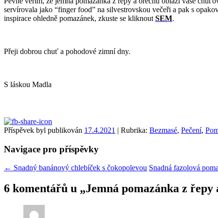
Pevně věřím, že jemná pomazánka z řepy a ořechů oblaží vaše chuťo
servírovala jako “finger food” na silvestrovskou večeři a pak s opa
inspirace ohledně pomazánek, zkuste se kliknout
SEM
.
Přeji dobrou chuť a pohodové zimní dny.
S láskou Madla
Příspěvek byl publikován
17.4.2021
| Rubrika:
Bezmasé
,
Pečení
,
Pom
Navigace pro příspěvky
←
Snadný banánový chlebíček s čokopolevou
Snadná fazolová poma
6 komentářů u „
Jemná pomazánka z řepy 