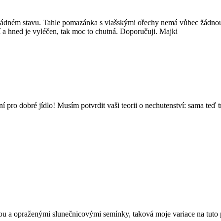
 žádném stavu. Tahle pomazánka s vlašskými ořechy nemá vůbec žádnou 
í a hned je vyléčen, tak moc to chutná. Doporučuji. Majki
šení pro dobré jídlo! Musím potvrdit vaši teorii o nechutenství: sama t
u a opraženými slunečnicovými semínky, taková moje variace na tuto