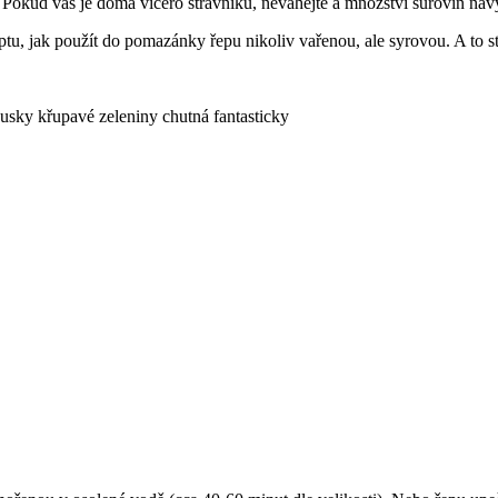
okud vás je doma vícero strávníků, neváhejte a množství surovin navyš
tu, jak použít do pomazánky řepu nikoliv vařenou, ale syrovou. A to st
ousky křupavé zeleniny chutná fantasticky