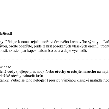
ežitost!
py
. Přidejte k tomu stejné množství čerstvého krémového sýru typu Luči
vou, osolte opepřete, přidejte hrst posekaných vlašských ořechů, trochu
osti, zkuste i pár kapek balsamico octa a dejte vychladit.
…………………………………………………………………………
k na to!
dené vody
(nejlépe přes noc). Nebo
ořechy orestujte nasucho
na nepři
 vlašské ořechy nahradit
kešu
.
nky. Vůbec se toho nebojte! I prostou výměnou klasické nasládlé rico