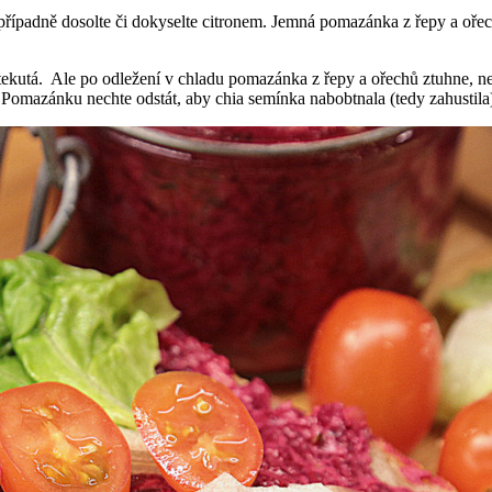
 případně dosolte či dokyselte citronem. Jemná pomazánka z řepy a oře
kutá. Ale po odležení v chladu pomazánka z řepy a ořechů ztuhne, neb
Pomazánku nechte odstát, aby chia semínka nabobtnala (tedy zahustila)