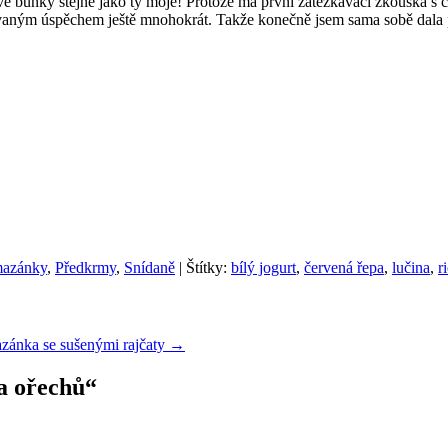
vé buňky stejně jako ty moje! Protože má první zatěžkávací zkouška 
kovaným úspěchem ještě mnohokrát. Takže konečně jsem sama sobě dala 
azánky
,
Předkrmy
,
Snídaně
| Štítky:
bílý jogurt
,
červená řepa
,
lučina
,
r
zánka se sušenými rajčaty
→
a ořechů
“