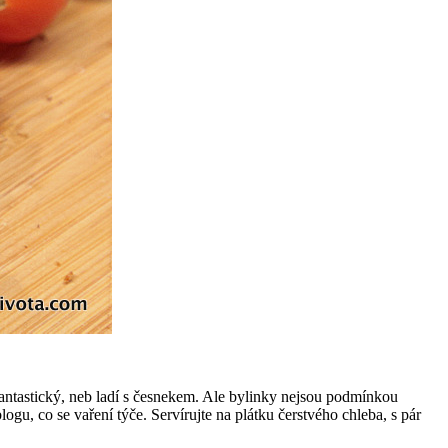
fantastický, neb ladí s česnekem. Ale bylinky nejsou podmínkou
logu, co se vaření týče. Servírujte na plátku čerstvého chleba, s pár